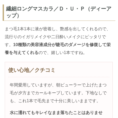
繊細ロングマスカラ／Ｄ・Ｕ・Ｐ（ディーア
ップ）
まつ毛1本1本に液が密着し、艶感を出してくれるので、
流行りのイガリメイクや二日酔いメイクにピッタリで
す。
10種類の美容液成分が睫毛のダメージを修復して栄
養を与えてくれる
ので、嬉しい1本ですね。
使い心地／クチコミ
年間愛用していますが、朝ビューラーで上げたまつ
毛が夕方までカールキープしています。下地なしで
も、これ1本で毛先まで十分に美しいままです。
水に濡れてもキレイなまま落ちたことはありませ