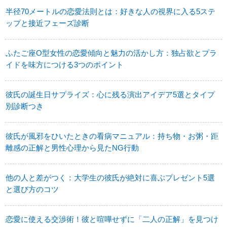
半径70メートルの恋愛法則とは：好きな人の視界に入る5ステ
ップと接近フェーズ診断
ふたご座O型女性の恋愛傾向と魅力の活かし方：独占欲とプラ
イドを味方につける3つのポイント
彼氏の誕生日サプライズ：心に残る演出アイデア5選とタイプ
別診断つき
彼氏が風邪をひいたときの看病マニュアル：持ち物・お粥・距
離感の正解と男性心理から見たNG行動
他の人と差がつく：大学生の彼氏が絶対に喜ぶプレゼント5選
と選び方のコツ
恋愛に使える交渉術！彼と喧嘩せずに「二人の正解」を見つけ