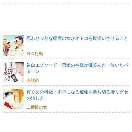
思わせぶりな態度の女がオトコを勘違いさせること
ＮＧ行動
告白エピソード・恋愛の神様が微笑んだ・泣いたパ
ターン
会話術
貢ぐ女の特徴・不幸になる運命を断ち切る奢りグセ
の治し方
二番目の女