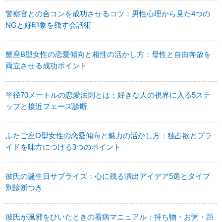
警察官との合コンを成功させるコツ：男性心理から見た4つの
NGと好印象を残す会話術
蟹座B型女性の恋愛傾向と相性の活かし方：母性と自由奔放を
両立させる成功ポイント
半径70メートルの恋愛法則とは：好きな人の視界に入る5ステ
ップと接近フェーズ診断
ふたご座O型女性の恋愛傾向と魅力の活かし方：独占欲とプラ
イドを味方につける3つのポイント
彼氏の誕生日サプライズ：心に残る演出アイデア5選とタイプ
別診断つき
彼氏が風邪をひいたときの看病マニュアル：持ち物・お粥・距