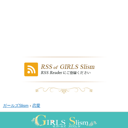
ガールズSlism
›
恋愛