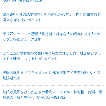
NGと好印象を残す会話術
蟹座B型女性の恋愛傾向と相性の活かし方：母性と自由奔放を
両立させる成功ポイント
半径70メートルの恋愛法則とは：好きな人の視界に入る5ステ
ップと接近フェーズ診断
ふたご座O型女性の恋愛傾向と魅力の活かし方：独占欲とプラ
イドを味方につける3つのポイント
彼氏の誕生日サプライズ：心に残る演出アイデア5選とタイプ
別診断つき
彼氏が風邪をひいたときの看病マニュアル：持ち物・お粥・距
離感の正解と男性心理から見たNG行動