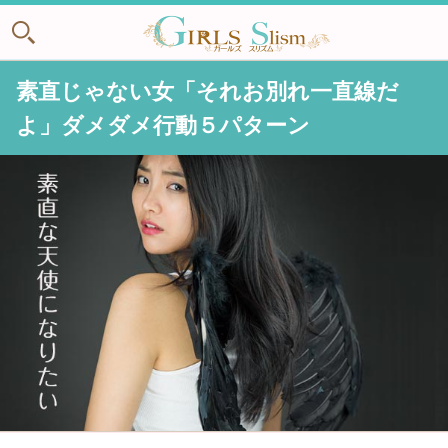
素直じゃない女「それお別れ一直線だ
よ」ダメダメ行動５パターン