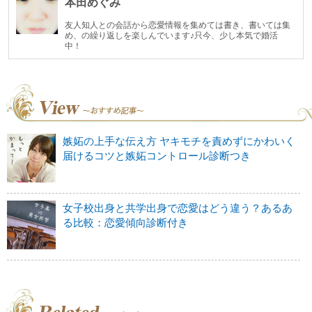
本田めぐみ
友人知人との会話から恋愛情報を集めては書き、書いては集
め、の繰り返しを楽しんでいます♪只今、少し本気で婚活
中！
嫉妬の上手な伝え方 ヤキモチを責めずにかわいく
届けるコツと嫉妬コントロール診断つき
女子校出身と共学出身で恋愛はどう違う？あるあ
る比較：恋愛傾向診断付き