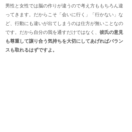
男性と女性では脳の作りが違うので考え方ももちろん違
ってきます。だからこそ「会いに行く」「行かない」な
ど、行動にも違いが出てしまうのは仕方が無いことなの
です。だから自分の我を通すだけではなく、
彼氏の意見
も尊重して譲り合う気持ちを大切にしてあげればバラン
スも取れるはずですよ。