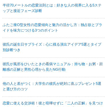
半径70メートルの恋愛法則とは：好きな人の視界に入る5ステ
ップと接近フェーズ診断
ふたご座O型女性の恋愛傾向と魅力の活かし方：独占欲とプラ
イドを味方につける3つのポイント
彼氏の誕生日サプライズ：心に残る演出アイデア5選とタイプ
別診断つき
彼氏が風邪をひいたときの看病マニュアル：持ち物・お粥・距
離感の正解と男性心理から見たNG行動
他の人と差がつく：大学生の彼氏が絶対に喜ぶプレゼント5選
と選び方のコツ
恋愛に使える交渉術！彼と喧嘩せずに「二人の正解」を見つけ