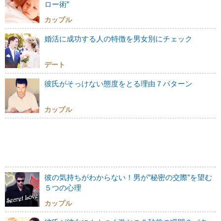
ロー術”
カップル
婚活に成功する人の特徴を男女別にチェック
デート
彼氏がそっけない態度をとる理由７パターン
カップル
彼の気持ちがわからない！男が”秘密の交際”を望む
５つの心理
カップル