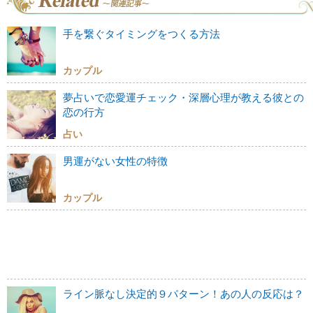
手を繋ぐタイミングをつくる方法
カップル
夢占いで恋愛運チェック・深層心理が教える彼との
恋の行方
占い
男運がない女性の特徴
カップル
ライン脈なし決定的９パターン！あの人の反応は？