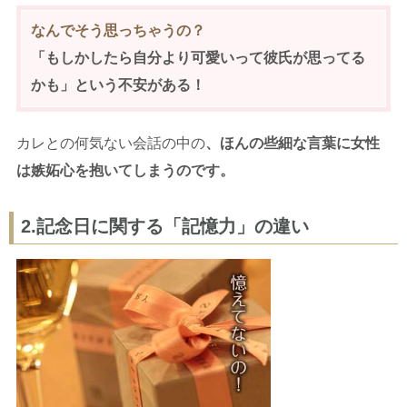
なんでそう思っちゃうの？
「もしかしたら自分より可愛いって彼氏が思ってる
かも」という不安がある！
カレとの何気ない会話の中の
、ほんの些細な言葉に女性
は嫉妬心を抱いてしまうのです。
2.記念日に関する「記憶力」の違い