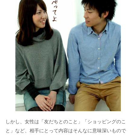
しかし、女性は「友だちとのこと」「ショッピングのこ
と」など、相手にとって内容はそんなに意味深いもので