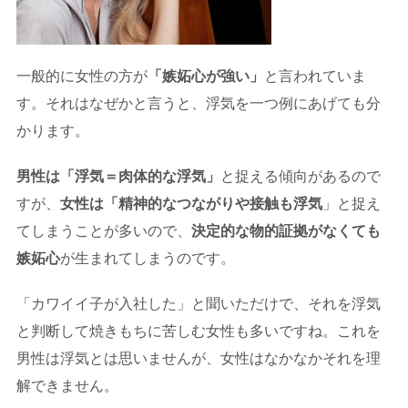
一般的に女性の方が
「嫉妬心が強い」
と言われていま
す。それはなぜかと言うと、浮気を一つ例にあげても分
かります。
男性は「浮気＝肉体的な浮気」
と捉える傾向があるので
すが、
女性は「精神的なつながりや接触も浮気
」と捉え
てしまうことが多いので、
決定的な物的証拠がなくても
嫉妬心
が生まれてしまうのです。
「カワイイ子が入社した」と聞いただけで、それを浮気
と判断して焼きもちに苦しむ女性も多いですね。これを
男性は浮気とは思いませんが、女性はなかなかそれを理
解できません。