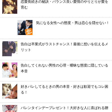
恋愛長続きの秘訣・バランス良い愛情のやりとりが愛を
育む
気になる女性への態度・男は恋心を隠せない！
告白は卒業式がラストチャンス！最後に想いを伝えるメ
リット
告白してくれない男性の心理・曖昧な態度に隠している
本音
好きバレしてるときの男の本音・好きは歓迎でもコレ困
る！
バレンタインデープレゼント！大好きな人に喜ばれる贈