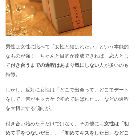
男性は女性に比べて「女性と結ばれたい」という本能的
なものが強く、ちゃんと目的が達成できれば、恋人とし
て
付き合うまでの過程はあまり気にしない
人が多いのも
特徴。
しかし、反対に女性は「どこで出会って、どこでデート
をして、何がキッカケで初めて結ばれた…」などの過程
を大切にする傾向が。
付き合い始めた日だけではなく、その他にも
女性は「初
めて手をつないだ日」、「初めてキスをした日」などこ