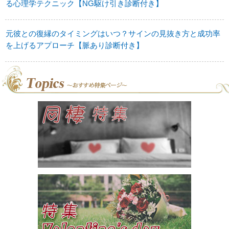
る心理学テクニック【NG駆け引き診断付き】
元彼との復縁のタイミングはいつ？サインの見抜き方と成功率
を上げるアプローチ【脈あり診断付き】