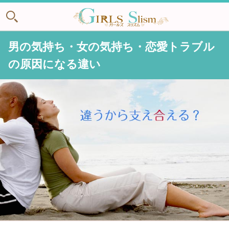
男の気持ち・女の気持ち・恋愛トラブル
の原因になる違い