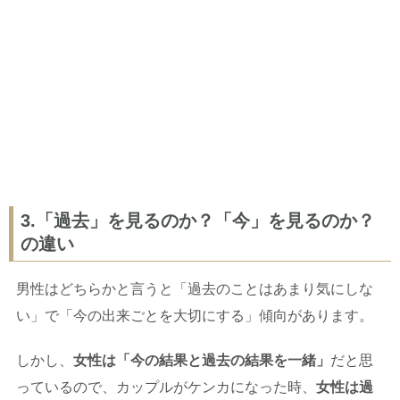
3.「過去」を見るのか？「今」を見るのか？
の違い
男性はどちらかと言うと「過去のことはあまり気にしな
い」で「今の出来ごとを大切にする」傾向があります。
しかし、
女性は「今の結果と過去の結果を一緒」
だと思
っているので、カップルがケンカになった時、
女性は過