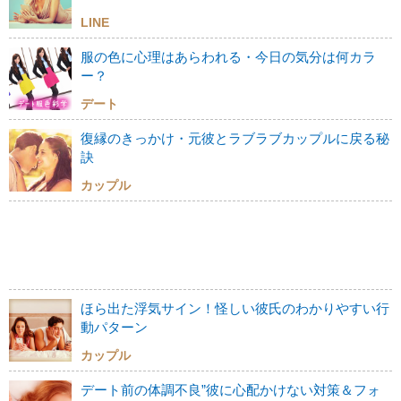
LINE
服の色に心理はあらわれる・今日の気分は何カラ
ー？
デート
復縁のきっかけ・元彼とラブラブカップルに戻る秘
訣
カップル
ほら出た浮気サイン！怪しい彼氏のわかりやすい行
動パターン
カップル
デート前の体調不良”彼に心配かけない対策＆フォ