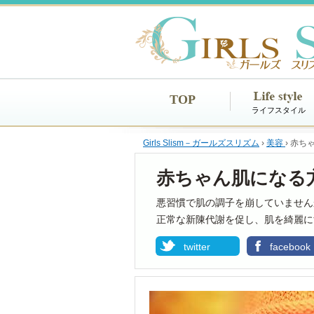
TOP
ライフスタイル
Girls Slism－ガールズスリズム
›
美容
›
赤ち
赤ちゃん肌になる
悪習慣で肌の調子を崩していません
正常な新陳代謝を促し、肌を綺麗に
twitter
facebook