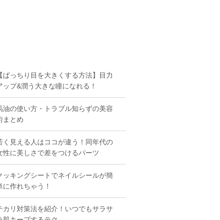
【ぱっちり目を大きくする方法】目力
アップ&潤う大きな瞳になれる！
馬油の使い方・トラブル知らずの美容
術まとめ
若く見える人はココが違う！同年代の
女性に美しさで差をつけるパーツ
クッキングシートでネイルシールが簡
単に作れちゃう！
テカリ対策法を紹介！いつでもサラサ
ラ肌キープするテク