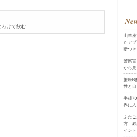
にわけて飲む
山羊座
たアプ
断つき
警察官
から見
蟹座B
性と自
半径7
界に入
ふたご
方：独
イント