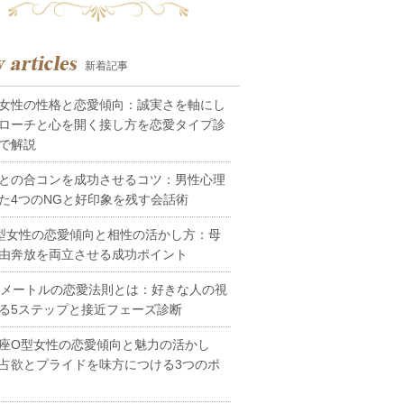
新着記事
女性の性格と恋愛傾向：誠実さを軸にし
ローチと心を開く接し方を恋愛タイプ診
で解説
との合コンを成功させるコツ：男性心理
た4つのNGと好印象を残す会話術
型女性の恋愛傾向と相性の活かし方：母
由奔放を両立させる成功ポイント
0メートルの恋愛法則とは：好きな人の視
る5ステップと接近フェーズ診断
座O型女性の恋愛傾向と魅力の活かし
占欲とプライドを味方につける3つのポ