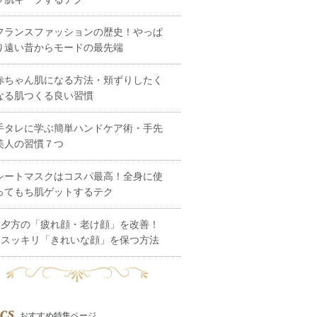
フランスファッションの歴史！やっぱ
り遠い昔からモードの最先端
赤ちゃん肌になる方法・頬ずりしたく
なる肌つくる良い習慣
手タレに学ぶ簡単ハンドケア術・手先
美人の習慣７つ
シートマスクはコスパ最高！全身に使
ってもち肌ゲットするテク
夕方の「疲れ顔・老け顔」を改善！
スッキリ「きれいな顔」を保つ方法
cs
おすすめ特集ページ