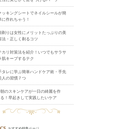
クッキングシートでネイルシールが簡
単に作れちゃう！
顔剃りは女性にメリットたっぷりの美
容法・正しく剃るコツ
テカリ対策法を紹介！いつでもサラサ
ラ肌キープするテク
手タレに学ぶ簡単ハンドケア術・手先
美人の習慣７つ
朝のスキンケアが一日の綺麗を作
る！早起きして実践したいケア
cs
おすすめ特集ページ