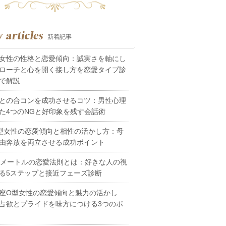
新着記事
女性の性格と恋愛傾向：誠実さを軸にし
ローチと心を開く接し方を恋愛タイプ診
で解説
との合コンを成功させるコツ：男性心理
た4つのNGと好印象を残す会話術
型女性の恋愛傾向と相性の活かし方：母
由奔放を両立させる成功ポイント
0メートルの恋愛法則とは：好きな人の視
る5ステップと接近フェーズ診断
座O型女性の恋愛傾向と魅力の活かし
占欲とプライドを味方につける3つのポ