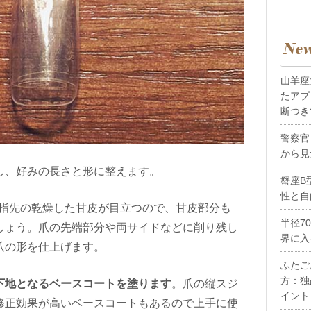
山羊座
たアプ
断つき
警察官
から見
し、好みの長さと形に整えます。
蟹座B
性と自
指先の乾燥した甘皮が目立つので、甘皮部分も
半径7
しょう。爪の先端部分や両サイドなどに削り残し
界に入
爪の形を仕上げます。
ふたご
方：独
下地となるベースコートを塗ります
。爪の縦スジ
イント
修正効果が高いベースコートもあるので上手に使