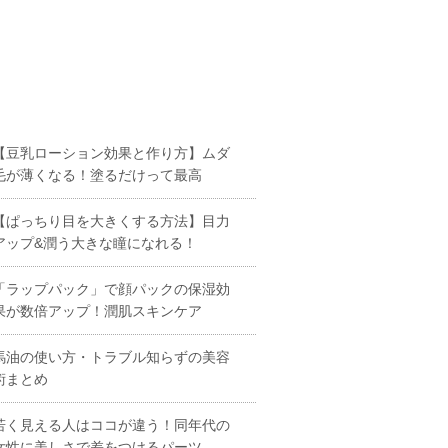
【豆乳ローション効果と作り方】ムダ
毛が薄くなる！塗るだけって最高
【ぱっちり目を大きくする方法】目力
アップ&潤う大きな瞳になれる！
「ラップパック」で顔パックの保湿効
果が数倍アップ！潤肌スキンケア
馬油の使い方・トラブル知らずの美容
術まとめ
若く見える人はココが違う！同年代の
女性に美しさで差をつけるパーツ