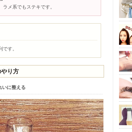
、ラメ系でもステキです。
利です。
のやり方
れいに整える