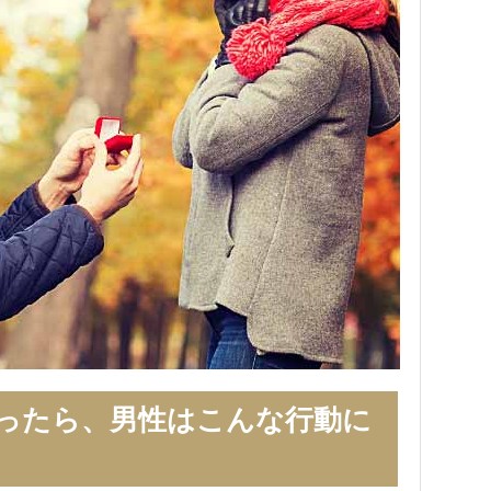
ったら、男性はこんな行動に