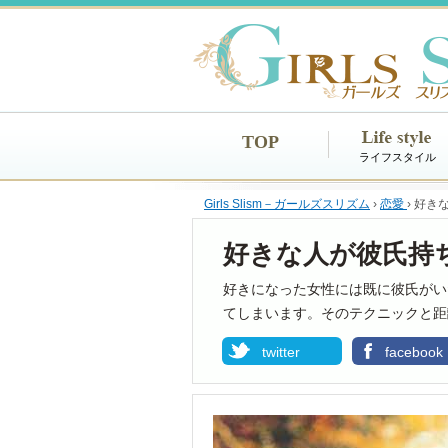
TOP
ライフスタイル
Girls Slism－ガールズスリズム
›
恋愛
›
好き
好きな人が彼氏持
好きになった女性には既に彼氏がい
てしまいます。そのテクニックと距
twitter
facebook