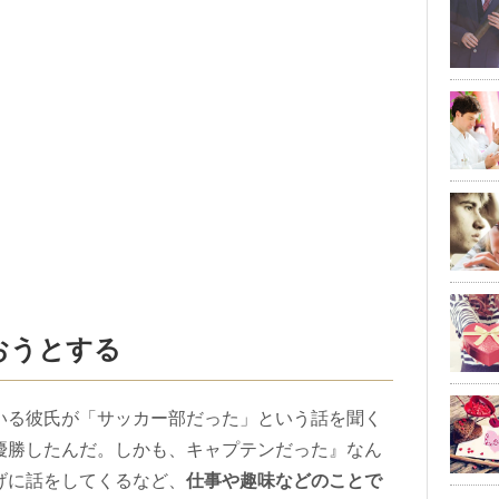
おうとする
いる彼氏が「サッカー部だった」という話を聞く
優勝したんだ。しかも、キャプテンだった』なん
げに話をしてくるなど、
仕事や趣味などのことで