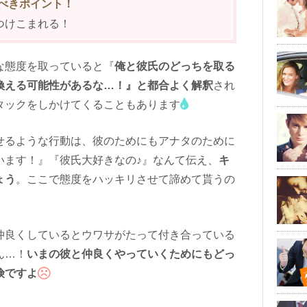
べきポイント！
つけこまれる！
な態度を取っていると『
俺と彼氏のどっちを取る
換える可能性があるな…！』と都合よく解釈
され
タックをしかけてくることもあります
せるような行動は、彼のためにもアナタのために
います！』『彼氏大好きなの♪』なんて伝え、
キ
ょう
。ここで態度をハッキリさせて諦めて貰うの
仲良くしているとウワサがたって付き合っている
ん…！
いまの彼と仲良くやっていくためにもどっ
険ですよ