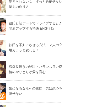
飽きられない女・ずっと色褪せない
魅力の作り方
彼氏と初デートでドライブするとき
印象アップする秘訣＆NG行動
彼氏を不安にさせる方法・２人の立
場ガラッと変わる！
恋愛長続きの秘訣・バランス良い愛
情のやりとりが愛を育む
気になる女性への態度・男は恋心を
隠せない！