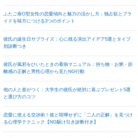
ふたご座O型女性の恋愛傾向と魅力の活かし方：独占欲とプラ
イドを味方につける3つのポイント
彼氏の誕生日サプライズ：心に残る演出アイデア5選とタイプ
別診断つき
彼氏が風邪をひいたときの看病マニュアル：持ち物・お粥・距
離感の正解と男性心理から見たNG行動
他の人と差がつく：大学生の彼氏が絶対に喜ぶプレゼント5選
と選び方のコツ
恋愛に使える交渉術！彼と喧嘩せずに「二人の正解」を見つけ
る心理学テクニック【NG駆け引き診断付き】