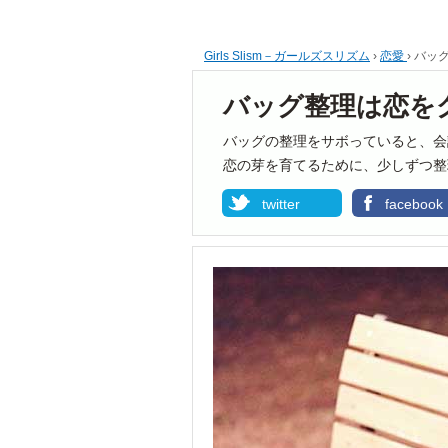
Girls Slism－ガールズスリズム
›
恋愛
›
バッ
バッグ整理は恋を
バッグの整理をサボっていると、会
恋の芽を育てるために、少しずつ整
twitter
facebook