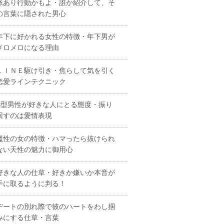
脈あり行動かもよ・誰か紹介して、そ
の言葉に隠された男心
年下に好かれる女性の特徴・年下男が
メロメロになる理由
ＬＩＮＥ駆け引き・焦らして気を引く
恋愛ラインテクニック
B型男性が好きな人にとる態度・振り
回すのは愛情表現
魔性の女の特徴・ハマったら抜けられ
ない天性の魅力に御用心
好きな人の仕草・好きか嫌いか本音が
手に取るように判る！
デートの別れ際で彼のハートをわし掴
みにする仕草・言葉