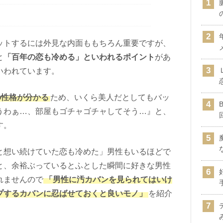
ットするには外見な内面ももちろん重要ですが、
と
「百年の恋も冷める」といわれるポイント
があ
いわれています。
の性格が分かる
ため、いくら美人だとしてもバッ
うわぁ…、部屋もゴチャゴチャしてそう…』と、
す。
と想い続けていた恋も冷めた」男性もいるほどで
と、余裕ぶっているとふとした瞬間に好きな男性
れませんので
「男性に汚カバンを見られてはいけ
プするカバンに忍ばせておくと良いモノ」
を紹介