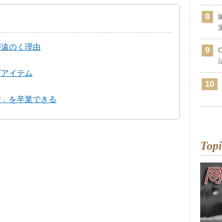
が遠のく理由
プアイテム
女」を卒業できる
Topi