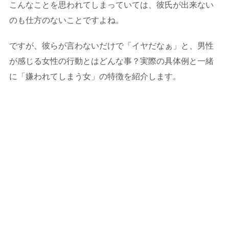
こんなことを思われてしまっていては、彼氏が出来ない
のも仕方のないことですよね。
ですが、彼らが言わないだけで「イヤだなぁ」と、男性
が感じる女性の行動とはどんな事？実際の具体例と一緒
に「嫌われてしまう女」の特徴を紹介します。