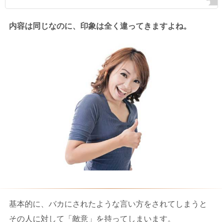
内容は同じなのに、印象は全く違ってきますよね。
基本的に、バカにされたような言い方をされてしまうと
その人に対して「敵意」を持ってしまいます。