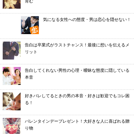
育む
気になる女性への態度・男は恋心を隠せない！
告白は卒業式がラストチャンス！最後に想いを伝えるメ
リット
告白してくれない男性の心理・曖昧な態度に隠している
本音
好きバレしてるときの男の本音・好きは歓迎でもコレ困
る！
バレンタインデープレゼント！大好きな人に喜ばれる贈
り物