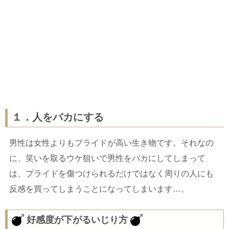
１．人をバカにする
男性は女性よりもプライドが高い生き物です。それなの
に、笑いを取るウケ狙いで男性をバカにしてしまって
は、プライドを傷つけられるだけではなく周りの人にも
反感を買ってしまうことになってしまいます…。
好感度が下がるいじり方