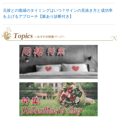
元彼との復縁のタイミングはいつ？サインの見抜き方と成功率
を上げるアプローチ【脈あり診断付き】