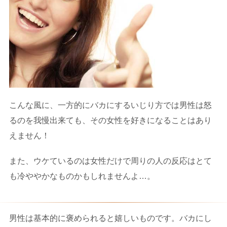
こんな風に、一方的にバカにするいじり方では男性は怒
るのを我慢出来ても、その女性を好きになることはあり
えません！
また、ウケているのは女性だけで周りの人の反応はとて
も冷ややかなものかもしれませんよ…。
男性は基本的に褒められると嬉しいものです。バカにし