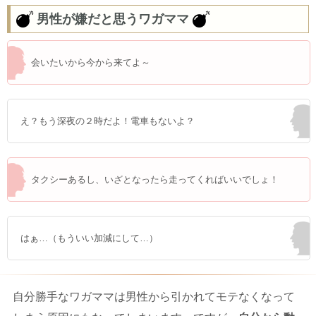
男性が嫌だと思うワガママ
会いたいから今から来てよ～
え？もう深夜の２時だよ！電車もないよ？
タクシーあるし、いざとなったら走ってくればいいでしょ！
はぁ…（もういい加減にして…）
自分勝手なワガママは男性から引かれてモテなくなって