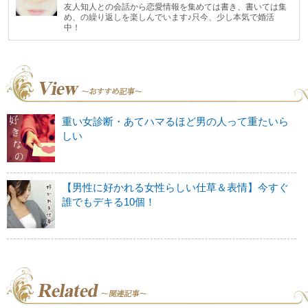
友人知人との会話から恋愛情報を集めては書き、書いては集
め、の繰り返しを楽しんでいます♪只今、少し本気で婚活
中！
重い女診断・あてハマるほど男の人って重たいら
しい
【男性に好かれる女性らしい仕草＆表情】今すぐ
誰でもデキる10個！