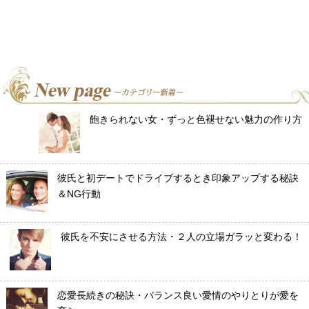
飽きられない女・ずっと色褪せない魅力の作り方
彼氏と初デートでドライブするとき印象アップする秘訣
＆NG行動
彼氏を不安にさせる方法・２人の立場ガラッと変わる！
恋愛長続きの秘訣・バランス良い愛情のやりとりが愛を