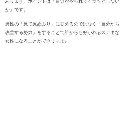
あります。ポイントは「自分がやられてイラッとしない
か」です。
男性の「見て見ぬふり」に甘えるのではなく「自分から
改善する努力」をすることで誰からも好かれるステキな
女性になることができますよ♪