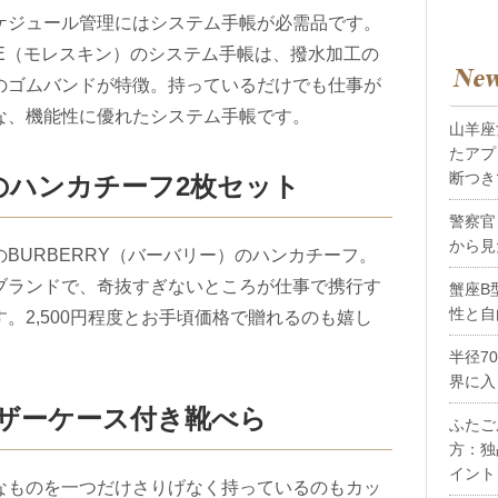
ケジュール管理にはシステム手帳が必需品です。
INE（モレスキン）のシステム手帳は、撥水加工の
のゴムバンドが特徴。持っているだけでも仕事が
な、機能性に優れたシステム手帳です。
山羊座
たアプ
断つき
Yのハンカチーフ2枚セット
警察官
から見
BURBERRY（バーバリー）のハンカチーフ。
ブランドで、奇抜すぎないところが仕事で携行す
蟹座B
性と自
。2,500円程度とお手頃価格で贈れるのも嬉し
半径7
界に入
 レザーケース付き靴べら
ふたご
方：独
イント
なものを一つだけさりげなく持っているのもカッ