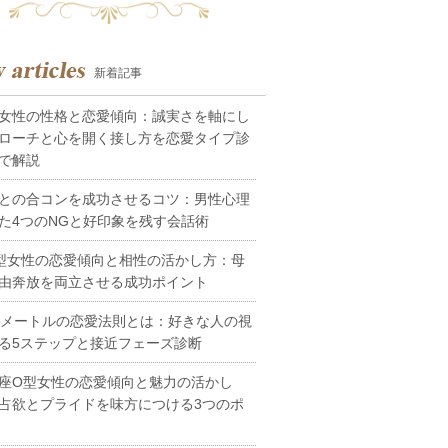
新着記事
女性の性格と恋愛傾向：誠実さを軸にし
ローチと心を開く接し方を恋愛タイプ診
で解説
との合コンを成功させるコツ：男性心理
た4つのNGと好印象を残す会話術
型女性の恋愛傾向と相性の活かし方：母
由奔放を両立させる成功ポイント
0メートルの恋愛法則とは：好きな人の視
る5ステップと接近フェーズ診断
座O型女性の恋愛傾向と魅力の活かし
占欲とプライドを味方につける3つのポ