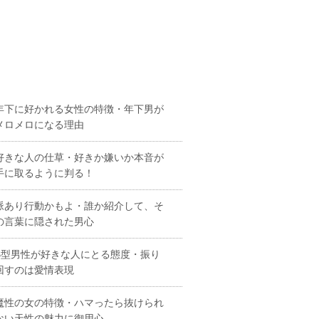
年下に好かれる女性の特徴・年下男が
メロメロになる理由
好きな人の仕草・好きか嫌いか本音が
手に取るように判る！
脈あり行動かもよ・誰か紹介して、そ
の言葉に隠された男心
B型男性が好きな人にとる態度・振り
回すのは愛情表現
魔性の女の特徴・ハマったら抜けられ
ない天性の魅力に御用心