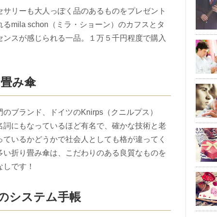
セサリーも大人っぽく品のあるものをプレゼント
mila schon（ミラ・ショーン）のカフスとタ
センスが感じられる一品。１万５千円程度で購入
り畳み傘
のブランド、ドイツのKnirps（クニルプス）
名詞にもなっているほど有名で、確かな技術と老
っているかどうかで社会人としても格が違ってく
多い折り畳み傘は、こだわりのある良質なものを
なしです！
NEのシステム手帳