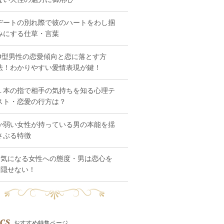
デートの別れ際で彼のハートをわし掴
みにする仕草・言葉
O型男性の恋愛傾向と恋に落とす方
法！わかりやすい愛情表現が鍵！
１本の指で相手の気持ちを知る心理テ
スト・恋愛の行方は？
か弱い女性が持っている男の本能を揺
さぶる特徴
気になる女性への態度・男は恋心を
隠せない！
cs
おすすめ特集ページ