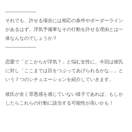
——————–
それでも、許せる場合には相応の条件やボーダーライン
があるはず。浮気予備軍なその行動を許せる理由とは一
体なんなのでしょうか？
——————–
恋愛で「どこからが浮気？」と悩む女性に、今回は彼氏
に対し「ここまでは目をつぶってあげられるかな…」と
いう７つのシチュエーションを紹介していきます。
彼氏が全く罪悪感を感じていない様子であれば、もしか
したらこれらの行動に該当する可能性が高いかも！