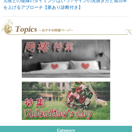
元彼との復縁のタイミングはいつ？サインの見抜き方と成功率
を上げるアプローチ【脈あり診断付き】
Category