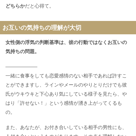
どちらか
だと心得て。
お互いの気持ちの理解が大切
女性側の浮気の判断基準は、彼の行動ではなくお互いの
気持ちの問題。
——————–
一緒に食事をしても恋愛感情のない相手であれば許すこ
とができますし、ラインやメールのやりとりだけでも彼
氏がウキウキと下心あり気にしている様子を見たら、や
はり「許せない！」という感情が湧き上がってくるも
の。
また、あなたが、お付き合いしている相手の男性にも、