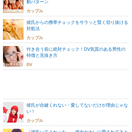
動パターン
カップル
彼氏からの携帯チェックをサラッと賢く切り抜ける
対処法
カップル
付き合う前に絶対チェック！DV気質のある男性の
特徴と見抜き方
DV
彼氏が合鍵くれない・愛してないだけが理由じゃな
い！
カップル
「彼氏いてよかった…」彼女がカレに愛されてると