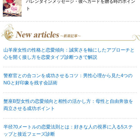
バレンタインメッセージ・彼へカードを贈る時のポイン
ト
山羊座女性の性格と恋愛傾向：誠実さを軸にしたアプローチと
心を開く接し方を恋愛タイプ診断つきで解説
警察官との合コンを成功させるコツ：男性心理から見た4つの
NGと好印象を残す会話術
蟹座B型女性の恋愛傾向と相性の活かし方：母性と自由奔放を
両立させる成功ポイント
半径70メートルの恋愛法則とは：好きな人の視界に入る5ステ
ップと接近フェーズ診断