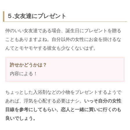
５.女友達にプレゼント
仲のいい女友達である場合、誕生日にプレゼントを贈る
こともありますよね。自分以外の女性にお金を掛けるな
んてとモヤモヤする彼女も少なくないはず。
許せかどうかは？
内容による！
ちょっとした入浴剤などの小物をプレゼントするようで
あれば、浮気を心配する必要はナシ。
いっそ自分の女性
目線を参考にしてもらい、恋人と一緒に買いに行くのも
良いでしょう。