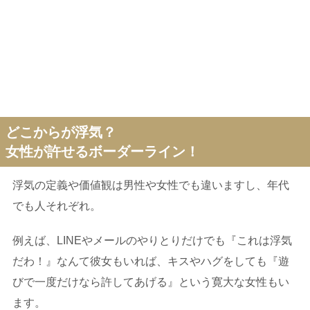
どこからが浮気？
女性が許せるボーダーライン！
浮気の定義や価値観は男性や女性でも違いますし、年代
でも人それぞれ。
例えば、LINEやメールのやりとりだけでも『これは浮気
だわ！』なんて彼女もいれば、キスやハグをしても『遊
びで一度だけなら許してあげる』という寛大な女性もい
ます。