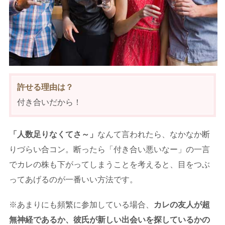
許せる理由は？
付き合いだから！
「人数足りなくてさ～」
なんて言われたら、なかなか断
りづらい合コン。断ったら「付き合い悪いなー」の一言
でカレの株も下がってしまうことを考えると、目をつぶ
ってあげるのが一番いい方法です。
※あまりにも頻繁に参加している場合、
カレの友人が超
無神経であるか、彼氏が新しい出会いを探しているかの