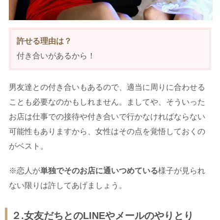
許せる理由は？
付き合いがあるから！
男友達との付き合いもあるので、適当に周りに合わせる
ことも必要なのかもしれません。ましてや、そういった
お店は仕事での接待や付き合いで行かなければならない
可能性もありますから、女性はその点を覚悟しておくの
がベスト。
※恋人が
単独でそのお店に通いつめている
様子が見られ
ない限りは許してあげましょう。
２.女友だちとのLINEやメールのやりとり