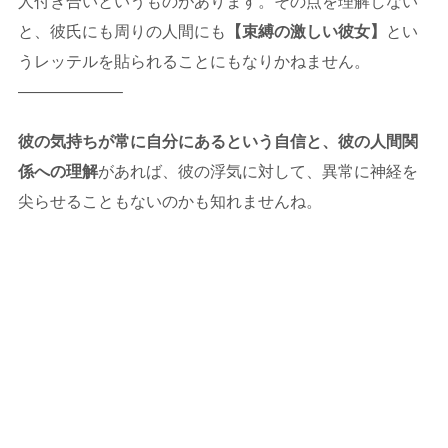
人付き合いというものがあります。その点を理解しない
と、彼氏にも周りの人間にも
【束縛の激しい彼女】
とい
うレッテルを貼られることにもなりかねません。
——————–
彼の気持ちが常に自分にあるという自信と、彼の人間関
係への理解
があれば、彼の浮気に対して、異常に神経を
尖らせることもないのかも知れませんね。