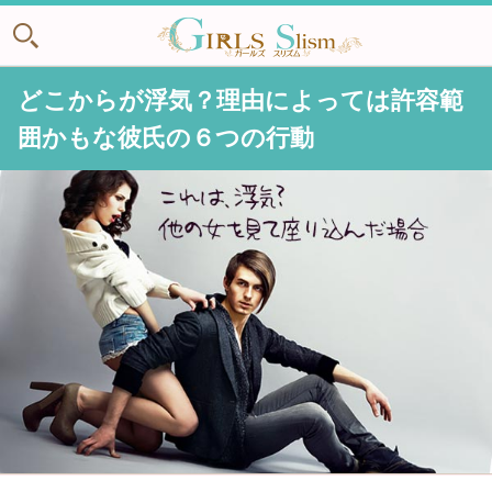
どこからが浮気？理由によっては許容範
囲かもな彼氏の６つの行動