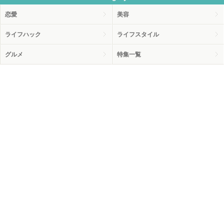
恋愛
美容
ライフハック
ライフスタイル
グルメ
特集一覧