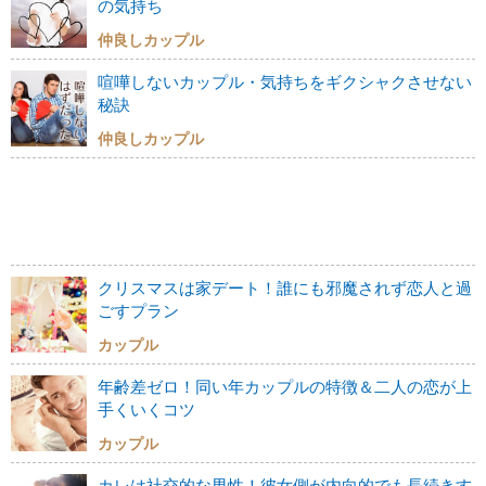
の気持ち
仲良しカップル
喧嘩しないカップル・気持ちをギクシャクさせない
秘訣
仲良しカップル
クリスマスは家デート！誰にも邪魔されず恋人と過
ごすプラン
カップル
年齢差ゼロ！同い年カップルの特徴＆二人の恋が上
手くいくコツ
カップル
カレは社交的な男性！彼女側が内向的でも長続きす