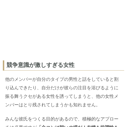
競争意識が激しすぎる女性
他のメンバーが自分のタイプの男性と話をしていると割
り込んできたり、自分だけが彼らの注目を浴びるように
振る舞うクセがある女性を誘ってしまうと、他の女性メ
ンバーはとり残されてしまうかも知れません。
みんな彼氏をつくる目的があるので、積極的なアプロー