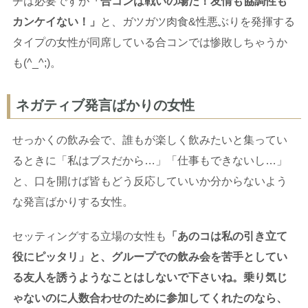
チは必要ですが
「合コンは戦いの場だ！友情も協調性も
カンケイない！」
と、ガツガツ肉食&性悪ぶりを発揮する
タイプの女性が同席している合コンでは惨敗しちゃうか
も(^_^;)。
ネガティブ発言ばかりの女性
せっかくの飲み会で、誰もが楽しく飲みたいと集ってい
るときに「私はブスだから…」「仕事もできないし…」
と、口を開けば皆もどう反応していいか分からないよう
な発言ばかりする女性。
セッティングする立場の女性も
「あのコは私の引き立て
役にピッタリ」と、グループでの飲み会を苦手としてい
る友人を誘うようなことはしないで下さいね。乗り気じ
ゃないのに人数合わせのために参加してくれたのなら、