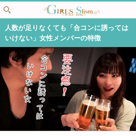
人数が足りなくても「合コンに誘っては
いけない」女性メンバーの特徴