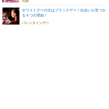
元彼
ホワイトデーの次はブラックデー！出会いが見つか
る４つの理由！
バレンタインデー