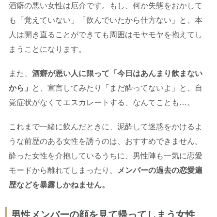
酒癖の悪い女性は厄介です。もし、何か失態をおかして
も「覚えていない」「飲んでいたから仕方ない」と、本
人は開き直ることができても周囲はモヤモヤを抱えてし
まうことになります。
また、
酒癖が悪い人に限って「今日はあんまり飲まない
から」
と、宣言してみたり「まだ酔ってないよ」と、自
覚症状がなくてエスカレートする、なんてことも…。
これまで一緒に飲んだときに、泥酔して迷惑をかけるよ
うな前歴のある女性を誘うのは、おすすめできません。
酔った女性を介抱しているうちに、男性陣も一気に恋愛
モードから離れてしまったり、
メンバーの過去の恋愛遍
歴などを暴露しかねません。
男性メンバーの顔を見て帰ってしまう女性