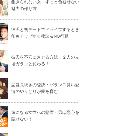
飽きられない女・ずっと色褪せない
魅力の作り方
彼氏と初デートでドライブするとき
印象アップする秘訣＆NG行動
彼氏を不安にさせる方法・２人の立
場ガラッと変わる！
恋愛長続きの秘訣・バランス良い愛
情のやりとりが愛を育む
気になる女性への態度・男は恋心を
隠せない！