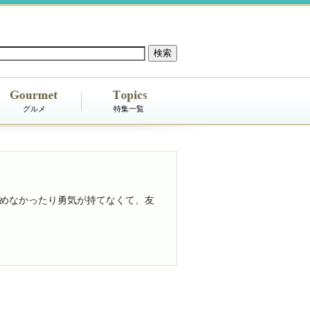
グルメ
特集一覧
めなかったり勇気が持てなくて、友