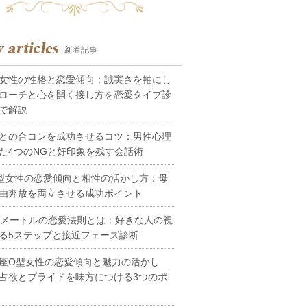
新着記事
女性の性格と恋愛傾向：誠実さを軸にし
ローチと心を開く接し方を恋愛タイプ診
で解説
との合コンを成功させるコツ：男性心理
た4つのNGと好印象を残す会話術
型女性の恋愛傾向と相性の活かし方：母
由奔放を両立させる成功ポイント
0メートルの恋愛法則とは：好きな人の視
る5ステップと接近フェーズ診断
座O型女性の恋愛傾向と魅力の活かし
占欲とプライドを味方につける3つのポ