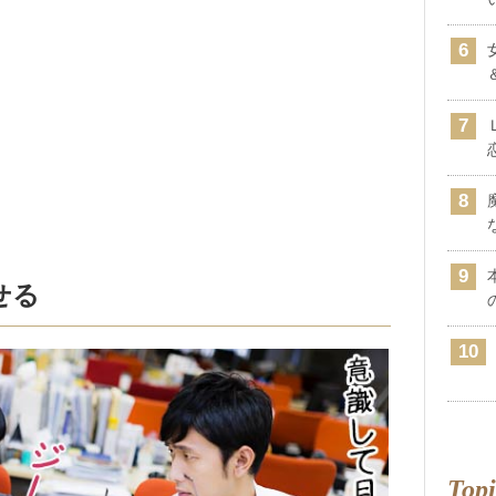
せる
Topi