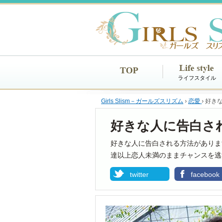
TOP
ライフスタイル
Girls Slism－ガールズスリズム
›
恋愛
›
好き
好きな人に告白さ
好きな人に告白される方法がありま
達以上恋人未満のままチャンスを逃
twitter
facebook