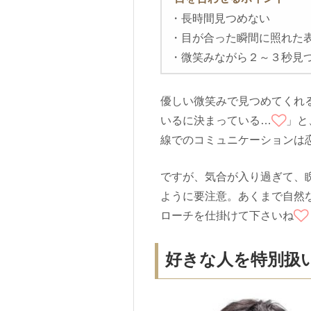
・長時間見つめない
・目が合った瞬間に照れた
・微笑みながら２～３秒見
優しい微笑みで見つめてくれ
いるに決まっている…
」と
線でのコミュニケーションは
ですが、気合が入り過ぎて、
ように要注意。あくまで自然
ローチを仕掛けて下さいね
好きな人を特別扱