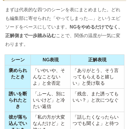
まずは代表的な四つのシーンを表にまとめました。どれ
も編集部に寄せられた「やってしまった…」というエピ
ソードをベースにしています。
NGをやめるだけでなく、
正解側まで一歩踏み込む
ことで、関係の温度が一気に変
わります。
シーン
NG表現
正解表現
褒められ
「いやいや、そ
「ありがとう、そう言
たとき
んなことない
ってもらえると嬉し
よ」と全否定
い」と受け取る
誘いを断
「ふーん、別に
「残念、また誘っても
られたと
いいけど」と冷
いい？」と次につなぐ
き
たい返信
彼が落ち
「私の方が大変
「話したくなったらい
込んでい
なんだけど」と
つでも聞くよ」と待つ