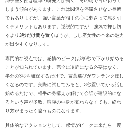
獅子座女性は喧嘩の瞬発力が高く、その場で言い切って
しまう傾向があります。これは関係を停滞させない長所
でもありますが、強い言葉が相手の心に刺さって尾を引
くデメリットもあります。逆説的ですが、強気で押し切
るより
3秒だけ間を置く
ほうが、しし座女性の本来の魅力
が出やすくなります。
専門的な視点では、感情のピークは約6秒で下がり始める
ことが知られています。完全に冷静になる必要はなく、
半分の3秒を確保するだけで、言葉選びがワンランク優し
くなるのです。実際に試してみると、3秒置いてから話し
始めるだけで、相手の身構えが解けて会話が建設的にな
るという声が多数。喧嘩の中身が変わらなくても、終わ
り方がまったく違うものになります。
具体的なアクションとして、感情がピークに来たら一度