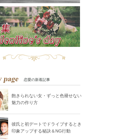
恋愛の新着記事
飽きられない女・ずっと色褪せない
魅力の作り方
彼氏と初デートでドライブするとき
印象アップする秘訣＆NG行動