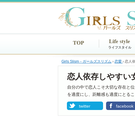
TOP
ライフスタイル
Girls Slism－ガールズスリズム
›
恋愛
›
恋人
恋人依存しやすい
自分の中で恋人こそ大切な存在と位
を適度にし、距離感も適度にとるこ
twitter
facebook