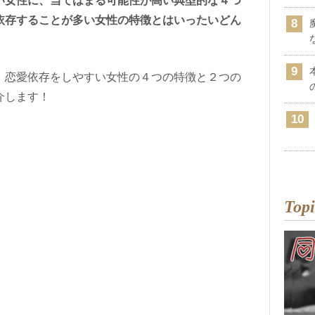
い女性に、当てはまる可能性が高い典型的な４つ
依存することが多い女性の特徴とはいったいどん
、恋愛依存をしやすい女性の４つの特徴と２つの
介します！
Topi