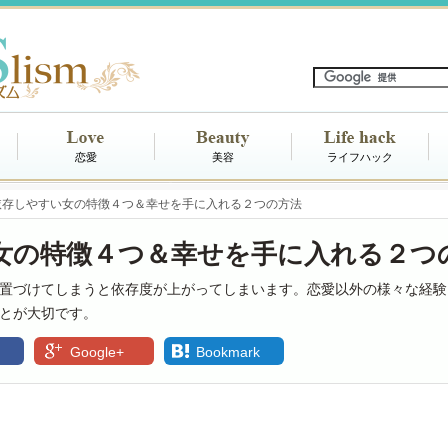
恋愛
美容
ライフハック
依存しやすい女の特徴４つ＆幸せを手に入れる２つの方法
女の特徴４つ＆幸せを手に入れる２つ
置づけてしまうと依存度が上がってしまいます。恋愛以外の様々な経験
とが大切です。
Google+
Bookmark