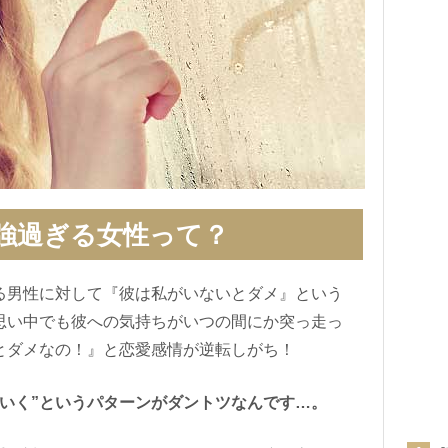
強過ぎる女性って？
る男性に対して『彼は私がいないとダメ』という
思い中でも彼への気持ちがいつの間にか突っ走っ
とダメなの！』と恋愛感情が逆転しがち！
ていく”というパターンがダントツなんです…。