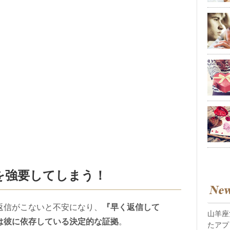
を強要してしまう！
返信がこないと不安になり、
『早く返信して
山羊座
は彼に依存している決定的な証拠
。
たアプ