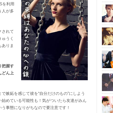
Sを利用
う人が多
クされて
きゅうく
もありま
り把握す
んどん上
で嫉妬を感じて彼を“自分だけのもの”にしよう
い始めている可能性も！気がついたら友達がみん
いう事態になりがちなので要注意です！