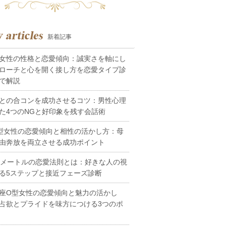
新着記事
女性の性格と恋愛傾向：誠実さを軸にし
ローチと心を開く接し方を恋愛タイプ診
で解説
との合コンを成功させるコツ：男性心理
た4つのNGと好印象を残す会話術
型女性の恋愛傾向と相性の活かし方：母
由奔放を両立させる成功ポイント
0メートルの恋愛法則とは：好きな人の視
る5ステップと接近フェーズ診断
座O型女性の恋愛傾向と魅力の活かし
占欲とプライドを味方につける3つのポ