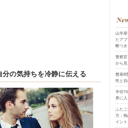
山羊座
たアプ
断つき
警察官
から見
自分の気持ちを冷静に伝える
蟹座B
性と自
半径7
界に入
ふたご
方：独
イント