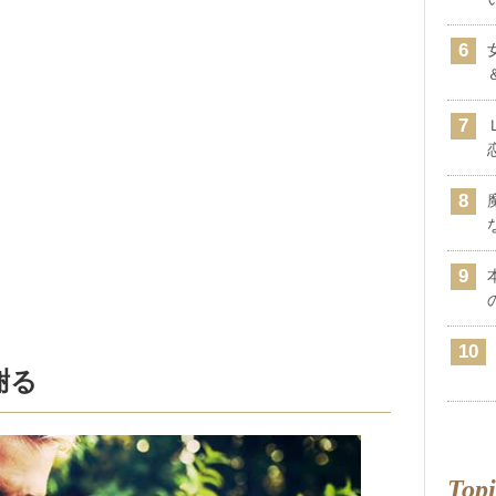
謝る
Topi