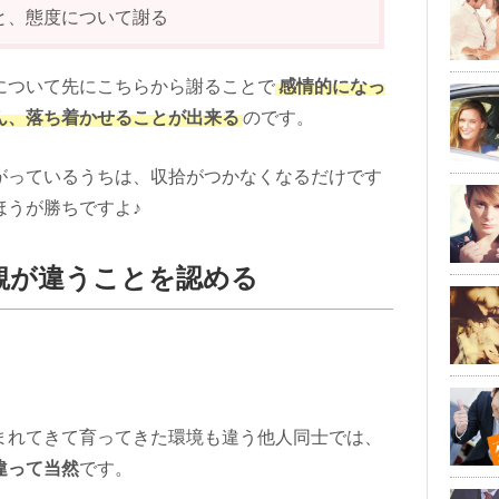
と、態度について謝る
について先にこちらから謝ることで
感情的になっ
ん、落ち着かせることが出来る
のです。
がっているうちは、収拾がつかなくなるだけです
ほうが勝ちですよ♪
観が違うことを認める
まれてきて育ってきた環境も違う他人同士では、
違って当然
です。