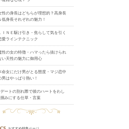
女性の身長はどちらが理想的？高身長
＆低身長それぞれの魅力！
ＬＩＮＥ駆け引き・焦らして気を引く
恋愛ラインテクニック
魔性の女の特徴・ハマったら抜けられ
ない天性の魅力に御用心
本命女にだけ男がとる態度・マジ恋中
の男はやっぱり熱い！
デートの別れ際で彼のハートをわし
掴みにする仕草・言葉
cs
おすすめ特集ページ