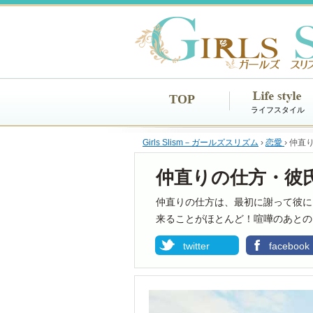
TOP
ライフスタイル
Girls Slism－ガールズスリズム
›
恋愛
›
仲直
仲直りの仕方・彼
仲直りの仕方は、最初に謝って彼に
来ることがほとんど！喧嘩のあとの
twitter
facebook