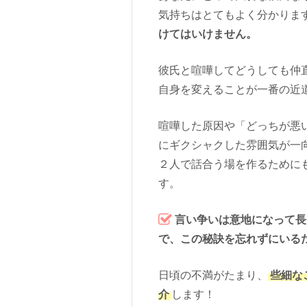
気持ちはとてもよく分かりま
けてはいけません。
彼氏と喧嘩してどうしても仲
自身を変えることが一番の近
喧嘩した原因や「どっちが悪
にギクシャクした雰囲気が一
２人で話合う場を作るために
す。
言い争いは意地になって長
で、この秘訣を忘れずにいる
日頃の不満がたまり、
些細な
介
します！