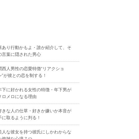
脈あり行動かもよ・誰か紹介して、そ
の言葉に隠された男心
関西人男性の恋愛特徴“リアクショ
ン”が彼との恋を制する！
年下に好かれる女性の特徴・年下男が
メロメロになる理由
好きな人の仕草・好きか嫌いか本音が
手に取るように判る！
美人な彼女を持つ彼氏にしかわからな
い複雑な心境７つ