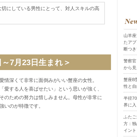
大切にしている男性にとって、対人スキルの高
山羊座
たアプ
断つき
日～7月23日生まれ＞
警察官
から見
蟹座B
愛情深くて非常に面倒みがいい蟹座の女性。
性と自
「愛する人を喜ばせたい」という思いが強く、
そのための努力は惜しみません。母性が非常に
半径7
界に入
強いのが特徴です。
ふたご
方：独
イント