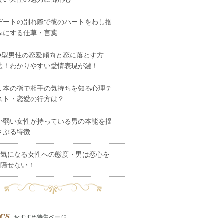
デートの別れ際で彼のハートをわし掴
みにする仕草・言葉
O型男性の恋愛傾向と恋に落とす方
法！わかりやすい愛情表現が鍵！
１本の指で相手の気持ちを知る心理テ
スト・恋愛の行方は？
か弱い女性が持っている男の本能を揺
さぶる特徴
気になる女性への態度・男は恋心を
隠せない！
cs
おすすめ特集ページ