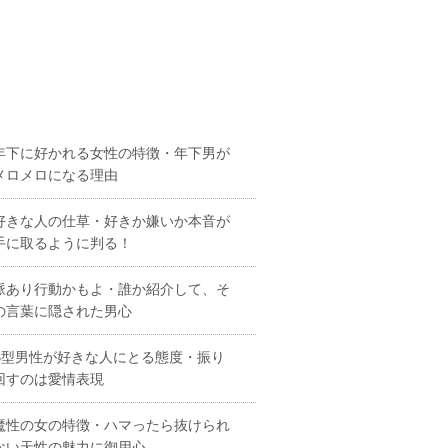
年下に好かれる女性の特徴・年下男が
メロメロになる理由
好きな人の仕草・好きか嫌いか本音が
手に取るように判る！
脈あり行動かもよ・誰か紹介して、そ
の言葉に隠された男心
B型男性が好きな人にとる態度・振り
回すのは愛情表現
魔性の女の特徴・ハマったら抜けられ
ない天性の魅力に御用心