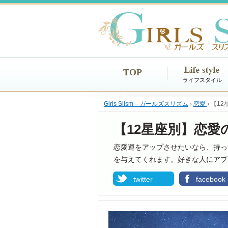
TOP
ライフスタイル
Girls Slism－ガールズスリズム
›
恋愛
›
【1
【12星座別】恋
恋愛運をアップさせたいなら、持っ
を与えてくれます。好きな人にアプ
twitter
facebook