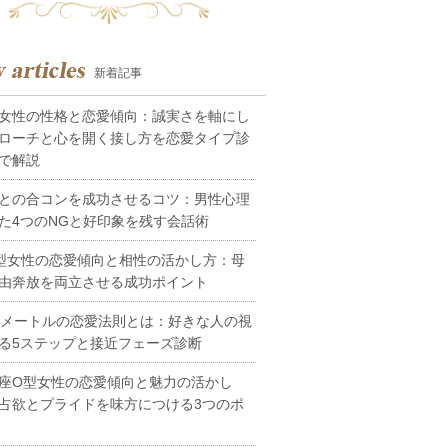
新着記事
女性の性格と恋愛傾向：誠実さを軸にし
ローチと心を開く接し方を恋愛タイプ診
で解説
との合コンを成功させるコツ：男性心理
た4つのNGと好印象を残す会話術
型女性の恋愛傾向と相性の活かし方：母
由奔放を両立させる成功ポイント
0メートルの恋愛法則とは：好きな人の視
る5ステップと接近フェーズ診断
座O型女性の恋愛傾向と魅力の活かし
占欲とプライドを味方につける3つのポ