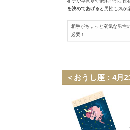
相手が草食系や優柔不断な性
を決めてあげる
と男性も気が
相手がちょっと弱気な男性
必要！
＜おうし座：4月2