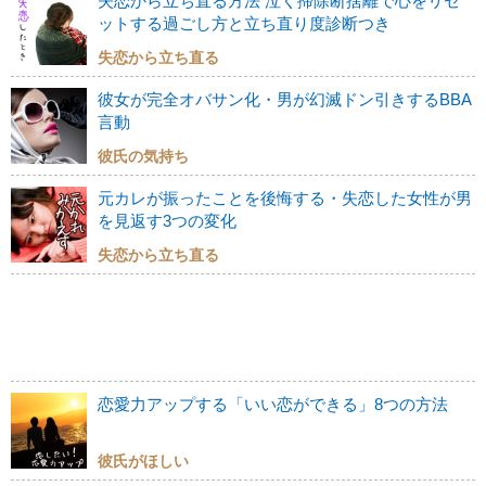
失恋から立ち直る方法 泣く掃除断捨離で心をリセ
ットする過ごし方と立ち直り度診断つき
失恋から立ち直る
彼女が完全オバサン化・男が幻滅ドン引きするBBA
言動
彼氏の気持ち
元カレが振ったことを後悔する・失恋した女性が男
を見返す3つの変化
失恋から立ち直る
恋愛力アップする「いい恋ができる」8つの方法
彼氏がほしい