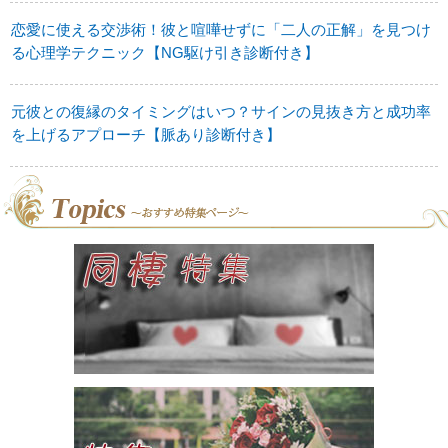
恋愛に使える交渉術！彼と喧嘩せずに「二人の正解」を見つけ
る心理学テクニック【NG駆け引き診断付き】
元彼との復縁のタイミングはいつ？サインの見抜き方と成功率
を上げるアプローチ【脈あり診断付き】