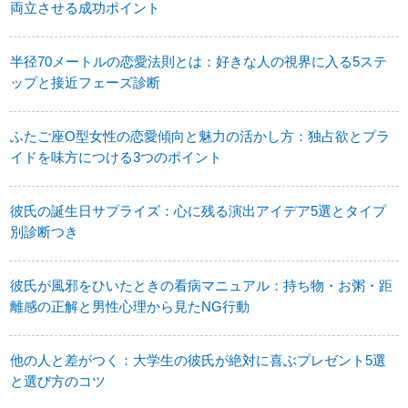
両立させる成功ポイント
半径70メートルの恋愛法則とは：好きな人の視界に入る5ステ
ップと接近フェーズ診断
ふたご座O型女性の恋愛傾向と魅力の活かし方：独占欲とプラ
イドを味方につける3つのポイント
彼氏の誕生日サプライズ：心に残る演出アイデア5選とタイプ
別診断つき
彼氏が風邪をひいたときの看病マニュアル：持ち物・お粥・距
離感の正解と男性心理から見たNG行動
他の人と差がつく：大学生の彼氏が絶対に喜ぶプレゼント5選
と選び方のコツ