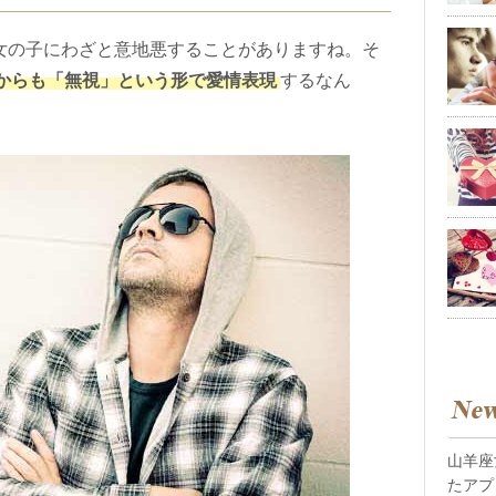
女の子にわざと意地悪することがありますね。そ
からも「無視」という形で愛情表現
するなん
山羊座
たアプ