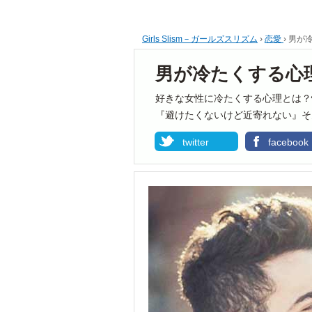
Girls Slism－ガールズスリズム
›
恋愛
›
男が
男が冷たくする心
好きな女性に冷たくする心理とは？
『避けたくないけど近寄れない』そ
twitter
facebook