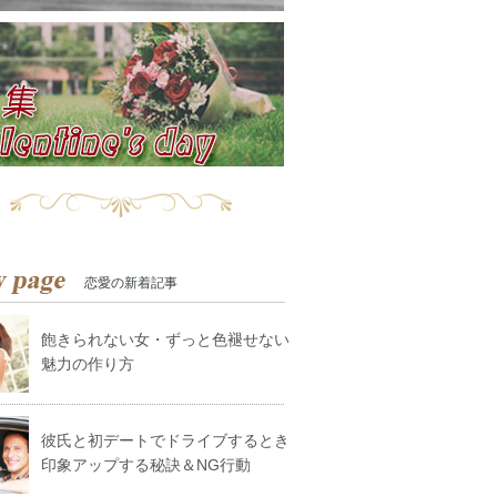
恋愛の新着記事
飽きられない女・ずっと色褪せない
魅力の作り方
彼氏と初デートでドライブするとき
印象アップする秘訣＆NG行動