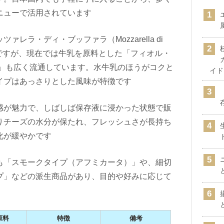
ニューで活用されています
レラ・ディ・ブッファラ（Mozzarella di
イプですが、現在では牛乳を原料とした「フィオル・
atte）」も広く流通しています。水牛乳のほうがコクと
イド
イプはあっさりとした風味が特徴です
感が魅力で、しばしば保存液に浸かった状態で販
りチーズの水分が保たれ、フレッシュさが長持ち
化が緩やかです
も「スモークタイプ（アフミカータ）」や、細切
プ」などの派生商品があり、目的や好みに応じて
原料
特徴
備考