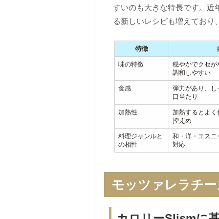
すいのも大きな特長です。近
る新しいレシピも増えており
特徴
味の特徴
穏やかでクセが
調和しやすい
食感
弾力があり、し
口当たり
加熱性
加熱するとよく
控えめ
料理ジャンルと
和・洋・エスニ
の相性
対応
モッツァレラチー
カロリーSlismに