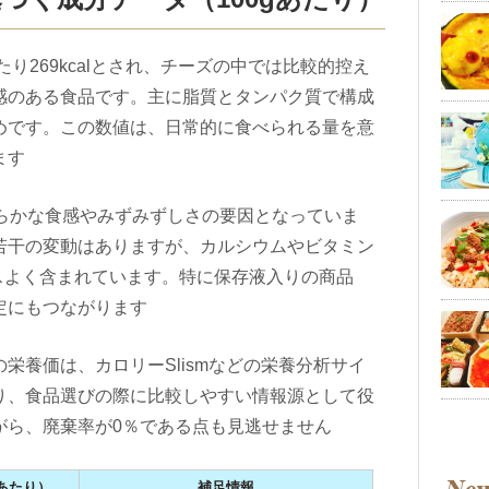
たり269kcalとされ、チーズの中では比較的控え
感のある食品です。主に脂質とタンパク質で構成
めです。この数値は、日常的に食べられる量を意
ます
わらかな食感やみずみずしさの要因となっていま
若干の変動はありますが、カルシウムやビタミン
スよく含まれています。特に保存液入りの商品
定にもつながります
栄養価は、カロリーSlismなどの栄養分析サイ
り、食品選びの際に比較しやすい情報源として役
がら、廃棄率が0％である点も見逃せません
gあたり）
補足情報