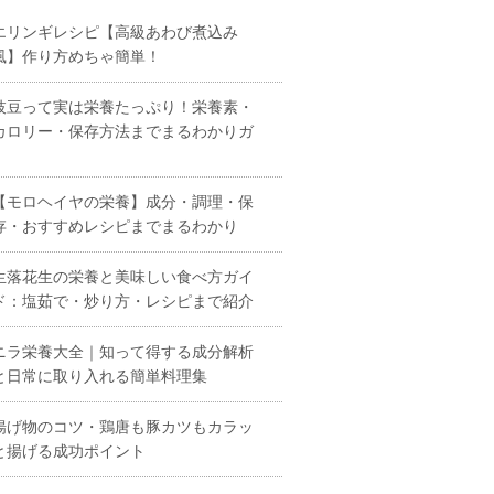
エリンギレシピ【高級あわび煮込み
風】作り方めちゃ簡単！
枝豆って実は栄養たっぷり！栄養素・
カロリー・保存方法までまるわかりガ
【モロヘイヤの栄養】成分・調理・保
存・おすすめレシピまでまるわかり
生落花生の栄養と美味しい食べ方ガイ
ド：塩茹で・炒り方・レシピまで紹介
ニラ栄養大全｜知って得する成分解析
と日常に取り入れる簡単料理集
揚げ物のコツ・鶏唐も豚カツもカラッ
と揚げる成功ポイント