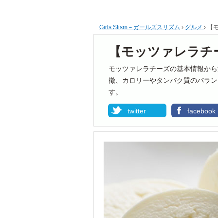
Girls Slism－ガールズスリズム
›
グルメ
›
【
【モッツァレラチ
モッツァレラチーズの基本情報から
徴、カロリーやタンパク質のバラン
す。
twitter
facebook