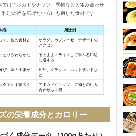
年ではアボカドやナッツ、果物などと組み合わせ
、料理の幅を広げたい方にも適した食材です
内容
用途例
なく、他の食材と
サラダ、カプレーゼ、デザートの
アクセント
っとりやわらかな
そのままスライスして食べる用途
に適する
伸び、味の主張が
ピザ、グラタン、ホットサンドな
ど
ック問わず幅広く
アボカドやナッツ、果物との組み
合わせも可能
ズの栄養成分とカロリー
基づく成分データ（100gあたり）