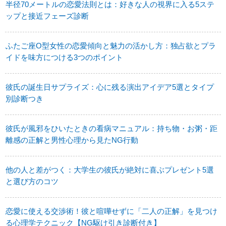
半径70メートルの恋愛法則とは：好きな人の視界に入る5ステ
ップと接近フェーズ診断
ふたご座O型女性の恋愛傾向と魅力の活かし方：独占欲とプラ
イドを味方につける3つのポイント
彼氏の誕生日サプライズ：心に残る演出アイデア5選とタイプ
別診断つき
彼氏が風邪をひいたときの看病マニュアル：持ち物・お粥・距
離感の正解と男性心理から見たNG行動
他の人と差がつく：大学生の彼氏が絶対に喜ぶプレゼント5選
と選び方のコツ
恋愛に使える交渉術！彼と喧嘩せずに「二人の正解」を見つけ
る心理学テクニック【NG駆け引き診断付き】