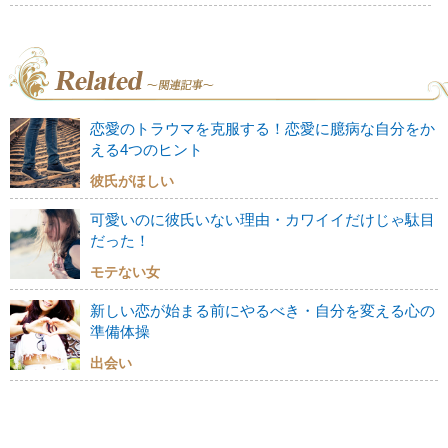
恋愛のトラウマを克服する！恋愛に臆病な自分をか
える4つのヒント
彼氏がほしい
可愛いのに彼氏いない理由・カワイイだけじゃ駄目
だった！
モテない女
新しい恋が始まる前にやるべき・自分を変える心の
準備体操
出会い