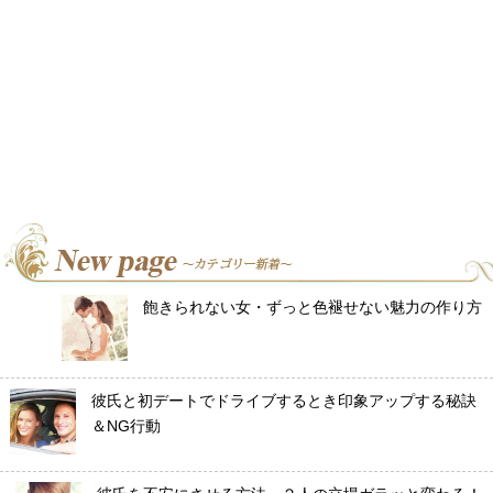
飽きられない女・ずっと色褪せない魅力の作り方
彼氏と初デートでドライブするとき印象アップする秘訣
＆NG行動