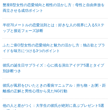
蟹座B型女性の恋愛傾向と相性の活かし方：母性と自由奔放を
両立させる成功ポイント
半径70メートルの恋愛法則とは：好きな人の視界に入る5ステ
ップと接近フェーズ診断
ふたご座O型女性の恋愛傾向と魅力の活かし方：独占欲とプラ
イドを味方につける3つのポイント
彼氏の誕生日サプライズ：心に残る演出アイデア5選とタイプ
別診断つき
彼氏が風邪をひいたときの看病マニュアル：持ち物・お粥・距
離感の正解と男性心理から見たNG行動
他の人と差がつく：大学生の彼氏が絶対に喜ぶプレゼント5選