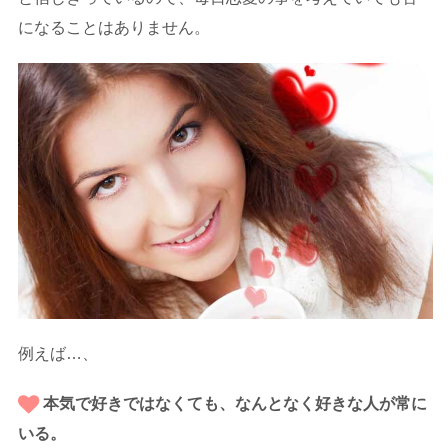
になることはありません。
例えば…、
本気で好きではなくても、なんとなく好きな人が常に
いる。