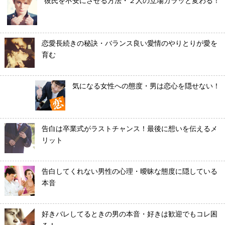
彼氏を不安にさせる方法・２人の立場ガラッと変わる！
恋愛長続きの秘訣・バランス良い愛情のやりとりが愛を
育む
気になる女性への態度・男は恋心を隠せない！
告白は卒業式がラストチャンス！最後に想いを伝えるメ
リット
告白してくれない男性の心理・曖昧な態度に隠している
本音
好きバレしてるときの男の本音・好きは歓迎でもコレ困