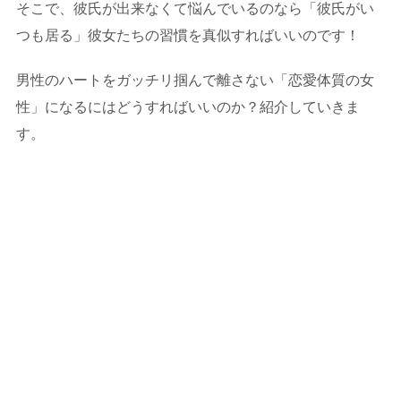
そこで、彼氏が出来なくて悩んでいるのなら「彼氏がい
つも居る」彼女たちの習慣を真似すればいいのです！
男性のハートをガッチリ掴んで離さない「恋愛体質の女
性」になるにはどうすればいいのか？紹介していきま
す。