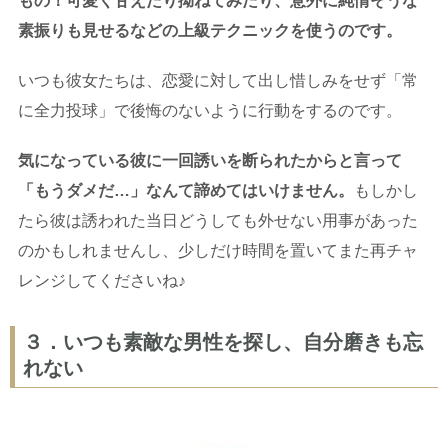
もの！可愛く甘えたり拗ねてみたり、意外に純情そうな
素振りも見せるなどの上級テクニックを使うのです。
いつも彼女たちは、恋愛に対して出し惜しみをせず「常
に全力投球」で後悔のないように行動をするのです。
気になっている彼に一回誘いを断られたからと言って
「もうダメだ…」なんて諦めてはいけません。
もしかし
たら彼は誘われた当日どうしても外せない用事があった
のかもしれませんし、少しだけ時間を置いてまた再チャ
レンジしてくださいね♪
３．いつも素敵な男性を探し、自分磨きも忘
れない