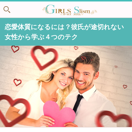
恋愛体質になるには？彼氏が途切れない
女性から学ぶ４つのテク