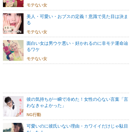
モテない女
美人・可愛い・おブスの定義！意識で見た目は決ま
る
モテない女
面白い女は男ウケ悪い・好かれるのに非モテ運命辿
るワケ
モテない女
彼の気持ちが一瞬で冷めた！女性の心ない言葉「言
わなきゃよかった」
NG行動
可愛いのに彼氏いない理由・カワイイだけじゃ駄目