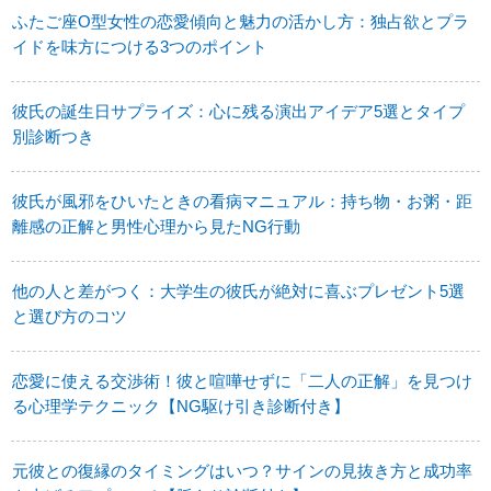
ふたご座O型女性の恋愛傾向と魅力の活かし方：独占欲とプラ
イドを味方につける3つのポイント
彼氏の誕生日サプライズ：心に残る演出アイデア5選とタイプ
別診断つき
彼氏が風邪をひいたときの看病マニュアル：持ち物・お粥・距
離感の正解と男性心理から見たNG行動
他の人と差がつく：大学生の彼氏が絶対に喜ぶプレゼント5選
と選び方のコツ
恋愛に使える交渉術！彼と喧嘩せずに「二人の正解」を見つけ
る心理学テクニック【NG駆け引き診断付き】
元彼との復縁のタイミングはいつ？サインの見抜き方と成功率