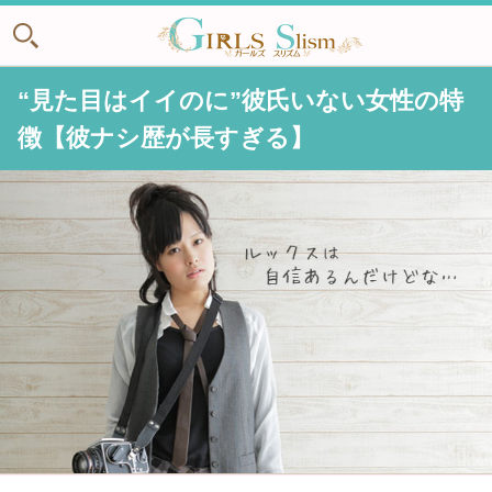
“見た目はイイのに”彼氏いない女性の特
徴【彼ナシ歴が長すぎる】