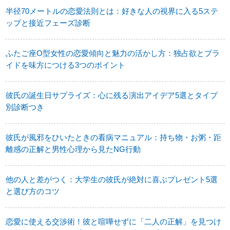
半径70メートルの恋愛法則とは：好きな人の視界に入る5ステ
ップと接近フェーズ診断
ふたご座O型女性の恋愛傾向と魅力の活かし方：独占欲とプラ
イドを味方につける3つのポイント
彼氏の誕生日サプライズ：心に残る演出アイデア5選とタイプ
別診断つき
彼氏が風邪をひいたときの看病マニュアル：持ち物・お粥・距
離感の正解と男性心理から見たNG行動
他の人と差がつく：大学生の彼氏が絶対に喜ぶプレゼント5選
と選び方のコツ
恋愛に使える交渉術！彼と喧嘩せずに「二人の正解」を見つけ