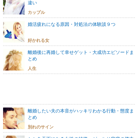
違い
カップル
婚活疲れになる原因・対処法の体験談９つ
好かれる女
離婚後に再婚して幸せゲット・大成功エピソードま
とめ
人生
離婚したい夫の本音がハッキリわかる行動・態度ま
とめ
別れのサイン