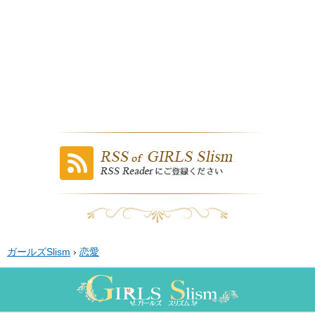
ガールズSlism
›
恋愛