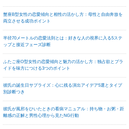
蟹座B型女性の恋愛傾向と相性の活かし方：母性と自由奔放を
両立させる成功ポイント
半径70メートルの恋愛法則とは：好きな人の視界に入る5ステ
ップと接近フェーズ診断
ふたご座O型女性の恋愛傾向と魅力の活かし方：独占欲とプラ
イドを味方につける3つのポイント
彼氏の誕生日サプライズ：心に残る演出アイデア5選とタイプ
別診断つき
彼氏が風邪をひいたときの看病マニュアル：持ち物・お粥・距
離感の正解と男性心理から見たNG行動