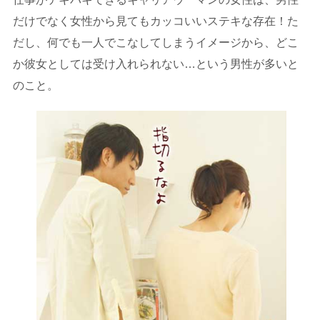
だけでなく女性から見てもカッコいいステキな存在！た
だし、何でも一人でこなしてしまうイメージから、どこ
か彼女としては受け入れられない…という男性が多いと
のこと。