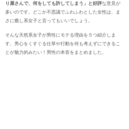
り屋さんで、何をしても許してしまう」と好評
な意見が
多いのです。どこか不思議でふわふわとした女性は、ま
さに癒し系女子と言ってもいいでしょう。
そんな天然系女子が男性にモテる理由を５つ紹介しま
す。男心をくすぐる仕草や行動を何も考えずにできるこ
とが魅力的みたい！男性の本音をまとめました。