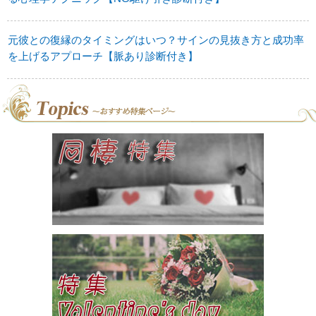
元彼との復縁のタイミングはいつ？サインの見抜き方と成功率
を上げるアプローチ【脈あり診断付き】