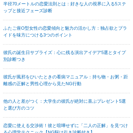
半径70メートルの恋愛法則とは：好きな人の視界に入る5ステ
ップと接近フェーズ診断
ふたご座O型女性の恋愛傾向と魅力の活かし方：独占欲とプラ
イドを味方につける3つのポイント
彼氏の誕生日サプライズ：心に残る演出アイデア5選とタイプ
別診断つき
彼氏が風邪をひいたときの看病マニュアル：持ち物・お粥・距
離感の正解と男性心理から見たNG行動
他の人と差がつく：大学生の彼氏が絶対に喜ぶプレゼント5選
と選び方のコツ
恋愛に使える交渉術！彼と喧嘩せずに「二人の正解」を見つけ
る心理学テクニック【NG駆け引き診断付き】