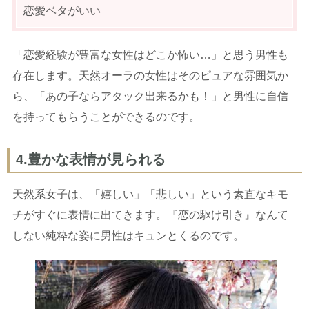
恋愛ベタがいい
「恋愛経験が豊富な女性はどこか怖い…」と思う男性も
存在します。天然オーラの女性はそのピュアな雰囲気か
ら、「あの子ならアタック出来るかも！」と男性に自信
を持ってもらうことができるのです。
4.豊かな表情が見られる
天然系女子は、「嬉しい」「悲しい」という素直なキモ
チがすぐに表情に出てきます。『恋の駆け引き』なんて
しない純粋な姿に男性はキュンとくるのです。