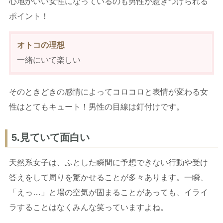
心地がいい女性になっているのも男性が惹きつけられる
ポイント！
オトコの理想
一緒にいて楽しい
そのときどきの感情によってコロコロと表情が変わる女
性はとてもキュート！男性の目線は釘付けです。
5.見ていて面白い
天然系女子は、ふとした瞬間に予想できない行動や受け
答えをして周りを驚かせることが多々あります。一瞬、
「えっ…」と場の空気が固まることがあっても、イライ
ラすることはなくみんな笑っていますよね。