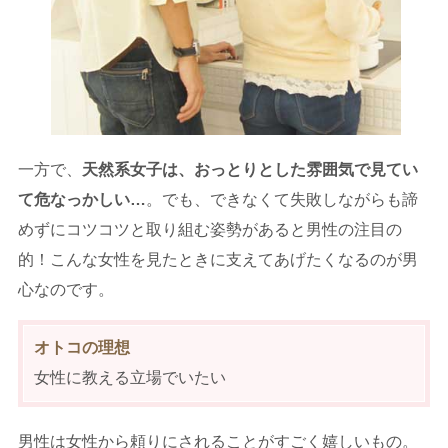
一方で、
天然系女子は、おっとりとした雰囲気で見てい
て危なっかしい…
。でも、できなくて失敗しながらも諦
めずにコツコツと取り組む姿勢があると男性の注目の
的！こんな女性を見たときに支えてあげたくなるのが男
心なのです。
オトコの理想
女性に教える立場でいたい
男性は女性から頼りにされることがすごく嬉しいもの。