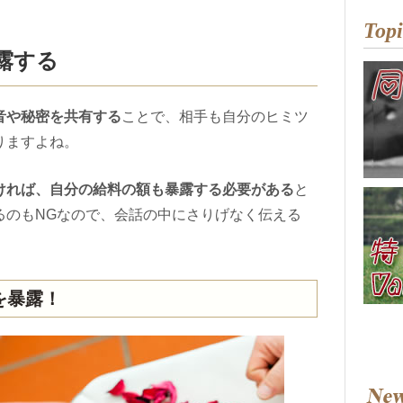
Topi
露する
音や秘密を共有する
ことで、相手も自分のヒミツ
りますよね。
ければ、自分の給料の額も暴露する必要がある
と
るのもNGなので、会話の中にさりげなく伝える
を暴露！