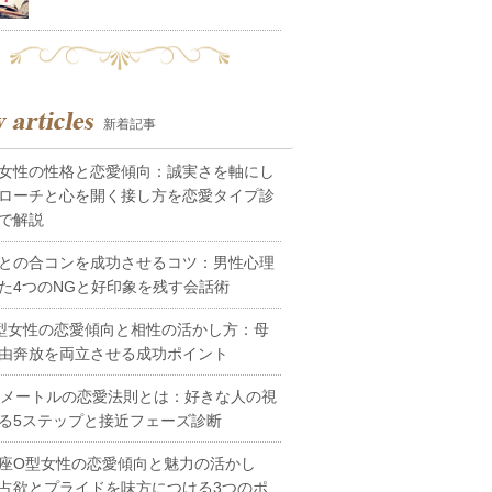
新着記事
女性の性格と恋愛傾向：誠実さを軸にし
ローチと心を開く接し方を恋愛タイプ診
で解説
との合コンを成功させるコツ：男性心理
た4つのNGと好印象を残す会話術
型女性の恋愛傾向と相性の活かし方：母
由奔放を両立させる成功ポイント
0メートルの恋愛法則とは：好きな人の視
る5ステップと接近フェーズ診断
座O型女性の恋愛傾向と魅力の活かし
占欲とプライドを味方につける3つのポ