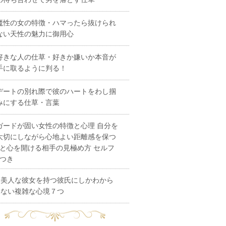
魔性の女の特徴・ハマったら抜けられ
ない天性の魅力に御用心
好きな人の仕草・好きか嫌いか本音が
手に取るように判る！
デートの別れ際で彼のハートをわし掴
みにする仕草・言葉
ガードが固い女性の特徴と心理 自分を
大切にしながら心地よい距離感を保つ
と心を開ける相手の見極め方 セルフ
つき
美人な彼女を持つ彼氏にしかわから
ない複雑な心境７つ