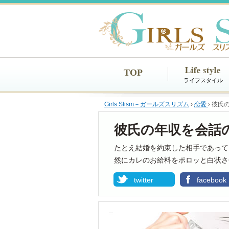
TOP
ライフスタイル
Girls Slism－ガールズスリズム
›
恋愛
›
彼氏
彼氏の年収を会話
たとえ結婚を約束した相手であって
然にカレのお給料をポロッと白状さ
twitter
facebook