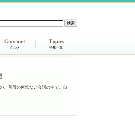
グルメ
特集一覧
！
の。普段の何気ない会話の中で、自