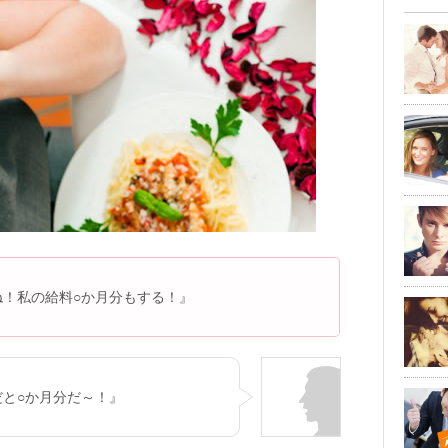
ね！私の給料○か月分もする！』
と○か月分だ～！』