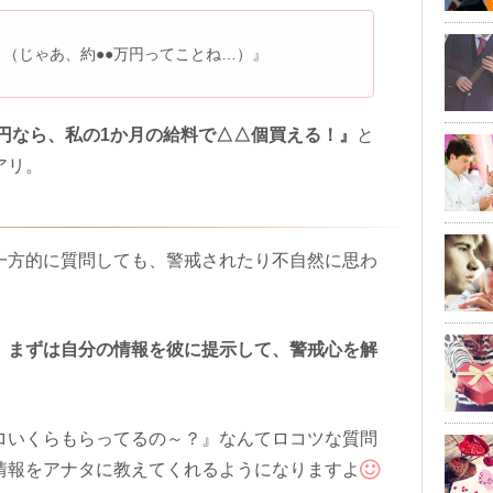
（じゃあ、約●●万円ってことね…）』
○円なら、私の
1
か月の給料で△△個買える！』
と
アリ。
一方的に質問しても、警戒されたり不自然に思わ
、まずは自分の情報を彼に提示して、警戒心を解
ロいくらもらってるの～？』なんてロコツな質問
情報をアナタに教えてくれるようになりますよ