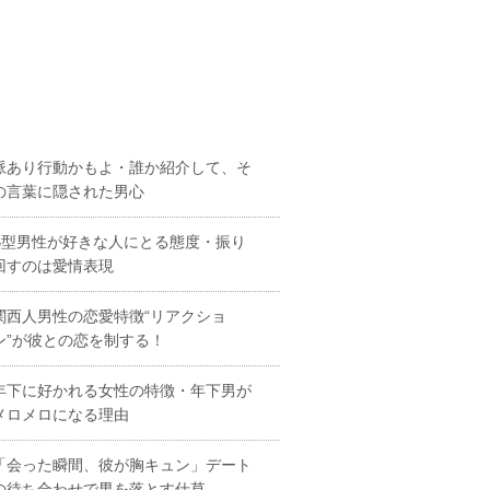
脈あり行動かもよ・誰か紹介して、そ
の言葉に隠された男心
B型男性が好きな人にとる態度・振り
回すのは愛情表現
関西人男性の恋愛特徴“リアクショ
ン”が彼との恋を制する！
年下に好かれる女性の特徴・年下男が
メロメロになる理由
「会った瞬間、彼が胸キュン」デート
の待ち合わせで男を落とす仕草