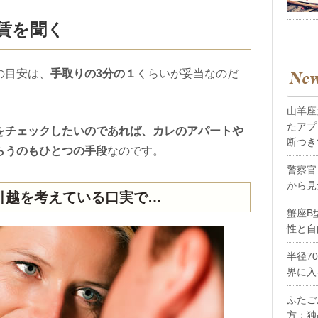
賃を聞く
の目安は、
手取りの
3
分の１
くらいが妥当なのだ
山羊座
たアプ
をチェックしたいのであれば、カレのアパートや
断つき
らうのもひとつの手段
なのです。
警察官
から見
引越を考えている口実で…
蟹座B
性と自
半径7
界に入
ふたご
方：独