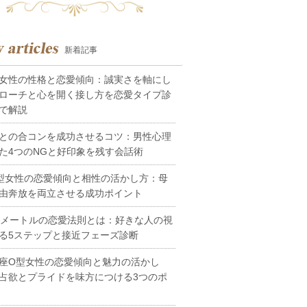
新着記事
女性の性格と恋愛傾向：誠実さを軸にし
ローチと心を開く接し方を恋愛タイプ診
で解説
との合コンを成功させるコツ：男性心理
た4つのNGと好印象を残す会話術
型女性の恋愛傾向と相性の活かし方：母
由奔放を両立させる成功ポイント
0メートルの恋愛法則とは：好きな人の視
る5ステップと接近フェーズ診断
座O型女性の恋愛傾向と魅力の活かし
占欲とプライドを味方につける3つのポ