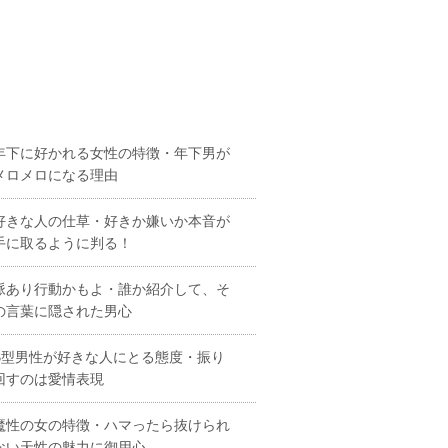
年下に好かれる女性の特徴・年下男が
メロメロになる理由
好きな人の仕草・好きか嫌いか本音が
手に取るように判る！
脈あり行動かもよ・誰か紹介して、そ
の言葉に隠された男心
B型男性が好きな人にとる態度・振り
回すのは愛情表現
魔性の女の特徴・ハマったら抜けられ
ない天性の魅力に御用心