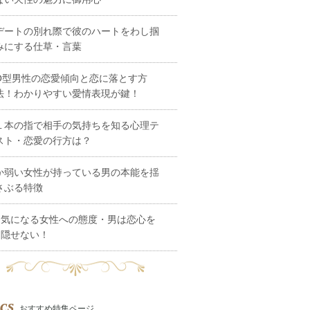
デートの別れ際で彼のハートをわし掴
みにする仕草・言葉
O型男性の恋愛傾向と恋に落とす方
法！わかりやすい愛情表現が鍵！
１本の指で相手の気持ちを知る心理テ
スト・恋愛の行方は？
か弱い女性が持っている男の本能を揺
さぶる特徴
気になる女性への態度・男は恋心を
隠せない！
cs
おすすめ特集ページ