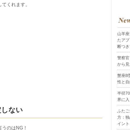
してくれます。
山羊座
たアプ
断つき
警察官
から見
蟹座B
性と自
半径7
界に入
定しない
ふたご
方：独
イント
言うのはNG！