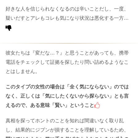
好きな人を信じられなくなるのは辛いことだし、一度、
疑いだすとアレもコレも気になり状況は悪化する一方…
彼女たちは『変だな…？』と思うことがあっても、携帯
電話をチェックして証拠を探したり問い詰めるようなこ
とはしません。
このタイプの女性の場合は「全く気にならない」のでは
なく、正しくは「気にしたくないから探らない」とも言
えるので、ある意味「賢い」ということ
真相を探ってホントのことを知れば間違いなく取り乱
し、結果的にジブンが損することを理解しているため、