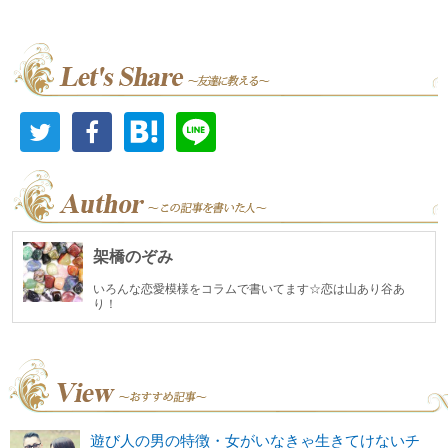
架橋のぞみ
いろんな恋愛模様をコラムで書いてます☆恋は山あり谷あ
り！
遊び人の男の特徴・女がいなきゃ生きてけないチ