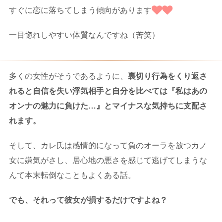
すぐに恋に落ちてしまう傾向があります
一目惚れしやすい体質なんですね（苦笑）
多くの女性がそうであるように、
裏切り行為をくり返さ
れると自信を失い浮気相手と自分を比べては『私はあの
オンナの魅力に負けた…』とマイナスな気持ちに支配さ
れます。
そして、カレ氏は感情的になって負のオーラを放つカノ
女に嫌気がさし、居心地の悪さを感じて逃げてしまうな
んて本末転倒なこともよくある話。
でも、それって彼女が損するだけですよね？