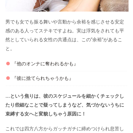
男でも女でも振る舞いや言動から余裕を感じさせる安定
感のある人ってステキですよね。実は浮気をされても平
然としていられる女性の共通点は、この”余裕”があるこ
と。
『他のオンナに奪われるかも』
『彼に捨てられちゃうかも』
…という焦りは、彼のスケジュールを細かくチェックし
たり些細なことで疑ってしまうなど、気づかないうちに
束縛する女へと変貌しちゃう原因に！
これでは四方八方からガッチガチに締めつけられ息苦し