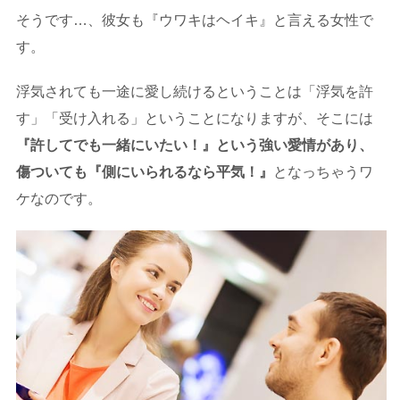
そうです…、彼女も『ウワキはヘイキ』と言える女性で
す。
浮気されても一途に愛し続けるということは「浮気を許
す」「受け入れる」ということになりますが、そこには
『許してでも一緒にいたい！』という強い愛情があり、
傷ついても『側にいられるなら平気！』
となっちゃうワ
ケなのです。