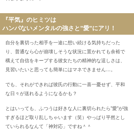
『平気』のヒミツは
ハンパないメンタルの強さと”愛”にアリ！
自分を裏切った相手を一途に想い続ける気持ちだった
り、普通なら心が崩壊しそうな状況に置かれても余裕で
構えて自信をキープする彼女たちの精神的な逞しさは、
見習いたいと思っても簡単にはマネできません…。
でも、それができれば彼氏の行動に一喜一憂せず、平和
な日々が送れるようになるかも？
とはいっても、ふつうは好きな人に裏切られたら”愛”が強
すぎるほど取り乱しちゃいます（笑）やっぱり平然とし
ていられるなんて「神対応」ですね＾＾