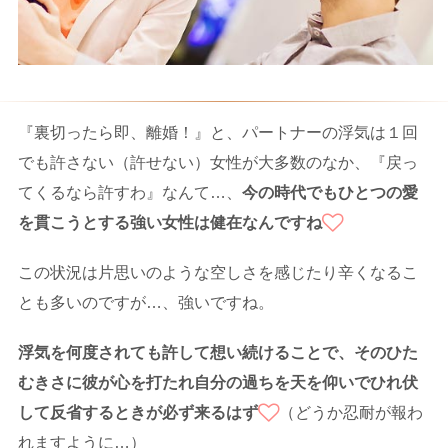
『裏切ったら即、離婚！』と、パートナーの浮気は１回
でも許さない（許せない）女性が大多数のなか、『戻っ
てくるなら許すわ』なんて…、
今の時代でもひとつの愛
を貫こうとする強い女性は健在なんですね
この状況は片思いのような空しさを感じたり辛くなるこ
とも多いのですが…、強いですね。
浮気を何度されても許して想い続けることで、そのひた
むきさに彼が心を打たれ自分の過ちを天を仰いでひれ伏
して反省するときが必ず来るはず
（どうか忍耐が報わ
れますように…）