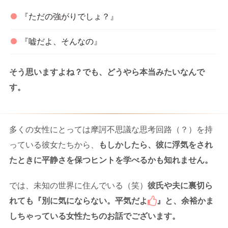
『ただの強がりでしょ？』
『嘘だよ、そんなの』
そう思いますよね？でも、どうやら本当みたいなんで
す。
多くの女性にとっては摩訶不思議な思考回路（？）を持
っている彼女たちから、
もしかしたら、彼に浮気をされ
たときに平静さを保つヒントを学べるかも知れません。
では、未知の世界に住んでいる（笑）
彼氏や夫に裏切ら
れても『別に気にならない。平気だよ
』と、余裕かま
しちゃっている女性たちのお話でございます。