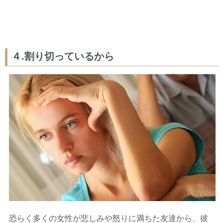
４.割り切っているから
恐らく多くの女性が悲しみや怒りに満ちた友達から、彼