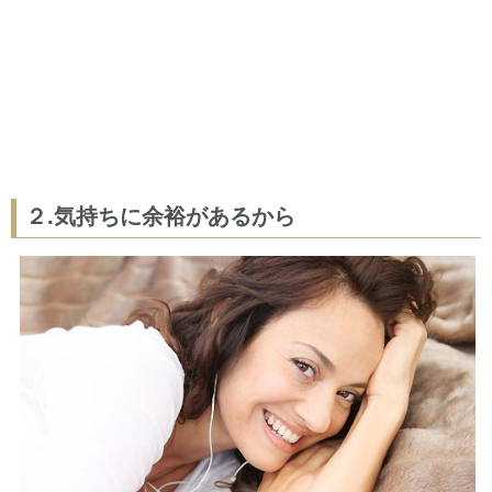
２.気持ちに余裕があるから