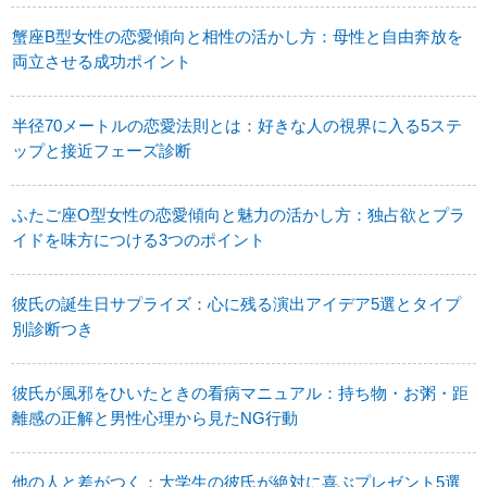
蟹座B型女性の恋愛傾向と相性の活かし方：母性と自由奔放を
両立させる成功ポイント
半径70メートルの恋愛法則とは：好きな人の視界に入る5ステ
ップと接近フェーズ診断
ふたご座O型女性の恋愛傾向と魅力の活かし方：独占欲とプラ
イドを味方につける3つのポイント
彼氏の誕生日サプライズ：心に残る演出アイデア5選とタイプ
別診断つき
彼氏が風邪をひいたときの看病マニュアル：持ち物・お粥・距
離感の正解と男性心理から見たNG行動
他の人と差がつく：大学生の彼氏が絶対に喜ぶプレゼント5選