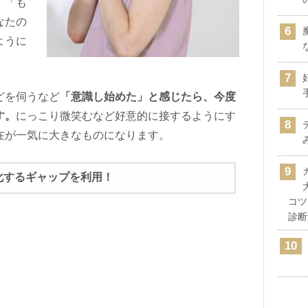
」「も
なたの
ように
どを伺うなど
「意識し始めた」と感じたら、今度
す。
にっこり微笑むなど好意的に接するようにす
在が一気に大きなものになります。
化するギャップを利用！
コツ
診断