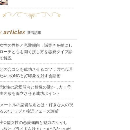
新着記事
女性の性格と恋愛傾向：誠実さを軸にし
ローチと心を開く接し方を恋愛タイプ診
で解説
との合コンを成功させるコツ：男性心理
た4つのNGと好印象を残す会話術
型女性の恋愛傾向と相性の活かし方：母
由奔放を両立させる成功ポイント
0メートルの恋愛法則とは：好きな人の視
る5ステップと接近フェーズ診断
座O型女性の恋愛傾向と魅力の活かし
占欲とプライドを味方につける3つのポ