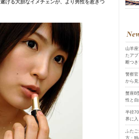
を遂げる大胆なイメチェンが、より男性を惹きつ
山羊座
たアプ
断つき
警察官
から見
蟹座B
性と自
半径7
界に入
ふたご
方：独