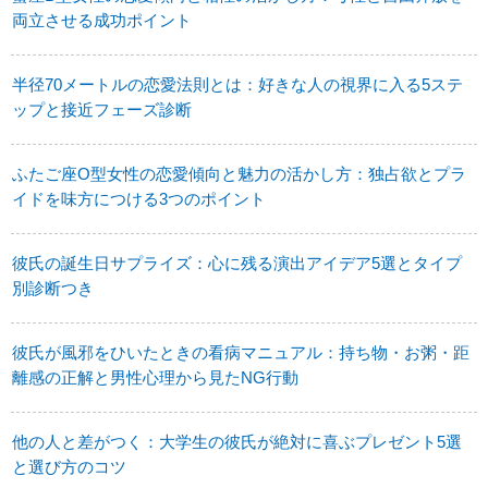
両立させる成功ポイント
半径70メートルの恋愛法則とは：好きな人の視界に入る5ステ
ップと接近フェーズ診断
ふたご座O型女性の恋愛傾向と魅力の活かし方：独占欲とプラ
イドを味方につける3つのポイント
彼氏の誕生日サプライズ：心に残る演出アイデア5選とタイプ
別診断つき
彼氏が風邪をひいたときの看病マニュアル：持ち物・お粥・距
離感の正解と男性心理から見たNG行動
他の人と差がつく：大学生の彼氏が絶対に喜ぶプレゼント5選
と選び方のコツ