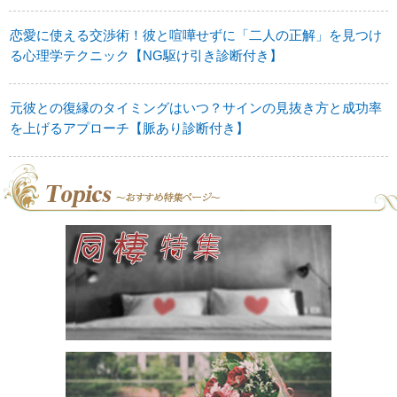
恋愛に使える交渉術！彼と喧嘩せずに「二人の正解」を見つけ
る心理学テクニック【NG駆け引き診断付き】
元彼との復縁のタイミングはいつ？サインの見抜き方と成功率
を上げるアプローチ【脈あり診断付き】