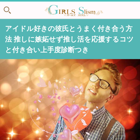
アイドル好きの彼氏とうまく付き合う方
法 推しに嫉妬せず推し活を応援するコツ
と付き合い上手度診断つき