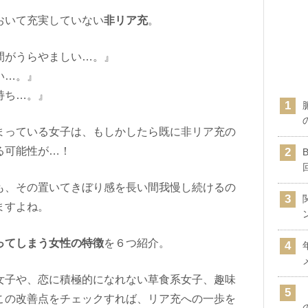
おいて充実していない
非リア充
。
間がうらやましい…。』
い…。』
持ち…。』
まっている女子は、もしかしたら既に非リア充の
る可能性が…！
も、その置いてきぼり感を長い間我慢し続けるの
ますよね。
ってしまう女性の特徴
を６つ紹介。
女子や、恋に積極的になれない草食系女子、趣味
この改善点をチェックすれば、リア充への一歩を