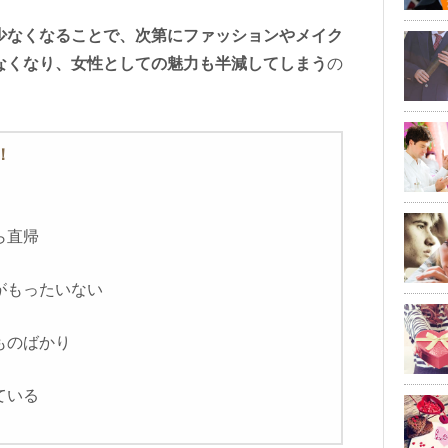
少なくなることで、次第にファッションやメイク
なくなり、女性としての魅力も半減してしまう
の
！
ら直帰
がもったいない
ものばかり
ている