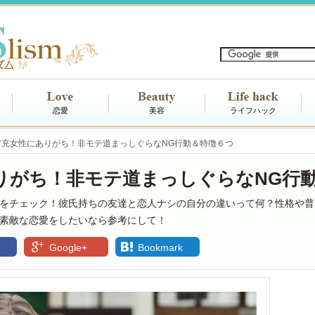
恋愛
美容
ライフハック
ア充女性にありがち！非モテ道まっしぐらなNG行動＆特徴６つ
りがち！非モテ道まっしぐらなNG行
をチェック！彼氏持ちの友達と恋人ナシの自分の違いって何？性格や普
素敵な恋愛をしたいなら参考にして！
Google+
Bookmark