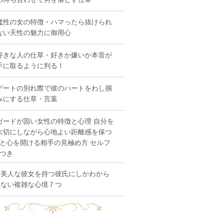
魔性の女の特徴・ハマったら抜けられ
ない天性の魅力に御用心
好きな人の仕草・好きか嫌いか本音が
手に取るように判る！
デートの別れ際で彼のハートをわし掴
みにする仕草・言葉
ガードが固い女性の特徴と心理 自分を
大切にしながら心地よい距離感を保つ
と心を開ける相手の見極め方 セルフ
つき
美人な彼女を持つ彼氏にしかわから
ない複雑な心境７つ