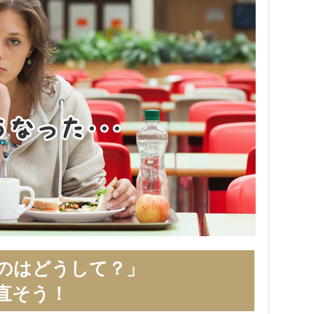
のはどうして？」
直そう！