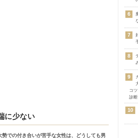
コツ
診断
端に少ない
大勢での付き合いが苦手な女性は、どうしても男