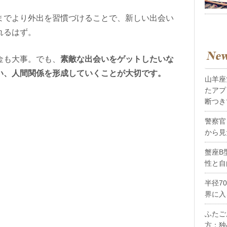
までより外出を習慣づけることで、新しい出会い
れるはず。
金も大事。でも、
素敵な出会いをゲットしたいな
い、人間関係を形成していくことが大切です。
山羊座
たアプ
断つき
警察官
から見
蟹座B
性と自
半径7
界に入
ふたご
方：独