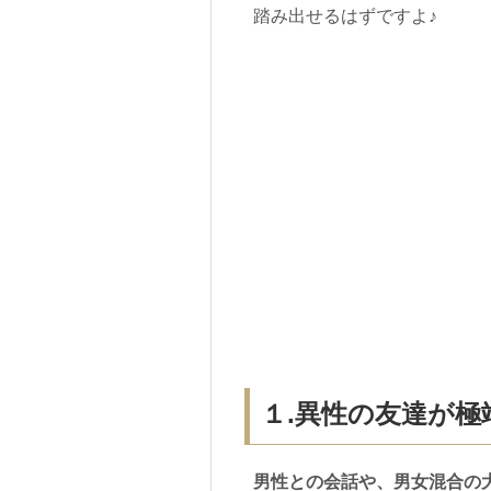
踏み出せるはずですよ♪
１.異性の友達が極
男性との会話や、男女混合の