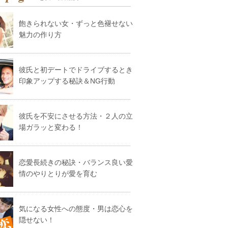
飽きられない女・ずっと色褪せない
魅力の作り方
彼氏と初デートでドライブするとき
印象アップする秘訣＆NG行動
彼氏を不安にさせる方法・２人の立
場ガラッと変わる！
恋愛長続きの秘訣・バランス良い愛
情のやりとりが愛を育む
気になる女性への態度・男は恋心を
隠せない！