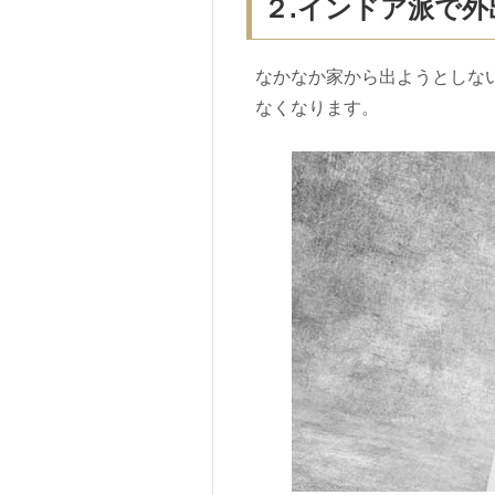
２.インドア派で外
なかなか家から出ようとしな
なくなります。