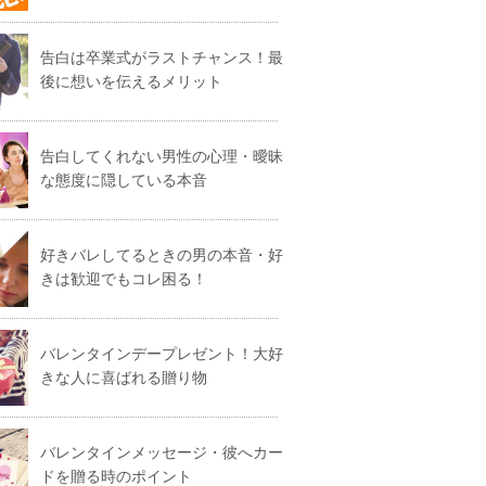
告白は卒業式がラストチャンス！最
後に想いを伝えるメリット
告白してくれない男性の心理・曖昧
な態度に隠している本音
好きバレしてるときの男の本音・好
きは歓迎でもコレ困る！
バレンタインデープレゼント！大好
きな人に喜ばれる贈り物
バレンタインメッセージ・彼へカー
ドを贈る時のポイント