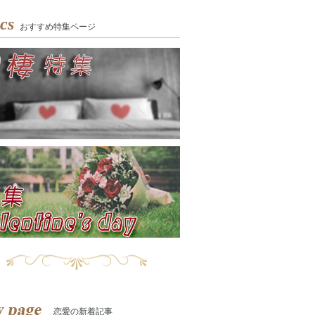
cs
おすすめ特集ページ
恋愛の新着記事