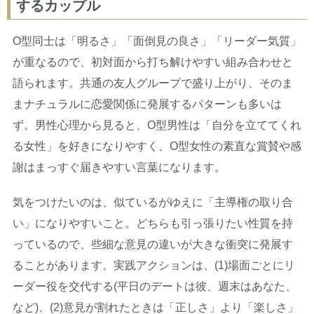
するカップル
O型同士は「明るさ」「面倒見の良さ」「リーダー気質」
が重なるので、初対面から打ち解けやすい組み合わせと
語られます。共通の友人グループで盛り上がり、そのま
まナチュラルに恋愛関係に発展するパターンも多いは
ず。男性心理から見ると、O型男性は「自分を立ててくれ
る女性」を好きになりやすく、O型女性の素直な賞賛や感
謝はまっすぐ届きやすい言葉になります。
気をつけたいのは、似ているがゆえに「主導権の取り合
い」になりやすいこと。どちらも引っ張りたい性質を持
っているので、些細な意見の違いが大きな衝突に発展す
ることがあります。実践アクションは、(1)場面ごとにリ
ーダー役を交代する(平日のデートは彼、週末はあなた、
など)、(2)意見が割れたときは「正しさ」より「楽しさ」