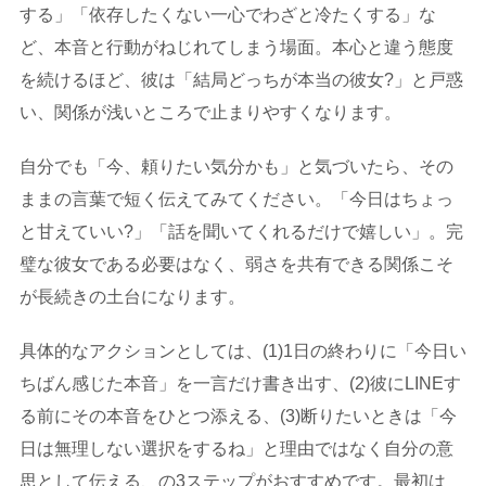
する」「依存したくない一心でわざと冷たくする」な
ど、本音と行動がねじれてしまう場面。本心と違う態度
を続けるほど、彼は「結局どっちが本当の彼女?」と戸惑
い、関係が浅いところで止まりやすくなります。
自分でも「今、頼りたい気分かも」と気づいたら、その
ままの言葉で短く伝えてみてください。「今日はちょっ
と甘えていい?」「話を聞いてくれるだけで嬉しい」。完
璧な彼女である必要はなく、弱さを共有できる関係こそ
が長続きの土台になります。
具体的なアクションとしては、(1)1日の終わりに「今日い
ちばん感じた本音」を一言だけ書き出す、(2)彼にLINEす
る前にその本音をひとつ添える、(3)断りたいときは「今
日は無理しない選択をするね」と理由ではなく自分の意
思として伝える、の3ステップがおすすめです。最初は