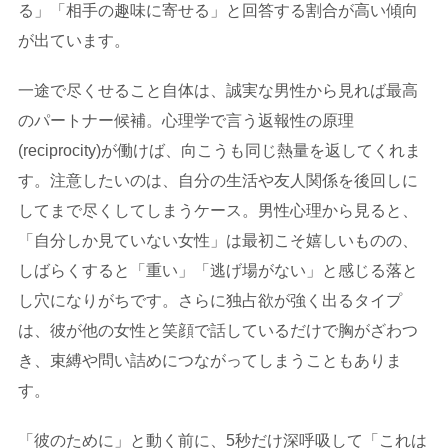
る」「相手の趣味に寄せる」と回答する割合が高い傾向
が出ています。
一途で尽くせること自体は、誠実な男性から見れば最高
のパートナー候補。心理学で言う返報性の原理
(reciprocity)が働けば、向こうも同じ熱量を返してくれま
す。注意したいのは、自分の生活や友人関係を後回しに
してまで尽くしてしまうケース。男性心理から見ると、
「自分しか見ていない女性」は最初こそ嬉しいものの、
しばらくすると「重い」「逃げ場がない」と感じる落と
し穴になりがちです。さらに独占欲が強く出るタイプ
は、彼が他の女性と笑顔で話しているだけで胸がざわつ
き、束縛や問い詰めにつながってしまうこともありま
す。
「彼のために」と動く前に、5秒だけ深呼吸して「これは