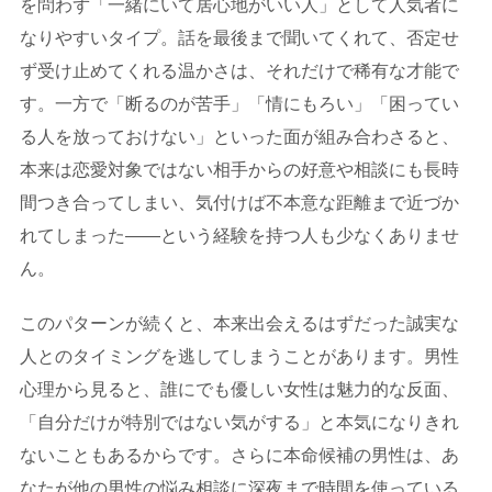
を問わず「一緒にいて居心地がいい人」として人気者に
なりやすいタイプ。話を最後まで聞いてくれて、否定せ
ず受け止めてくれる温かさは、それだけで稀有な才能で
す。一方で「断るのが苦手」「情にもろい」「困ってい
る人を放っておけない」といった面が組み合わさると、
本来は恋愛対象ではない相手からの好意や相談にも長時
間つき合ってしまい、気付けば不本意な距離まで近づか
れてしまった——という経験を持つ人も少なくありませ
ん。
このパターンが続くと、本来出会えるはずだった誠実な
人とのタイミングを逃してしまうことがあります。男性
心理から見ると、誰にでも優しい女性は魅力的な反面、
「自分だけが特別ではない気がする」と本気になりきれ
ないこともあるからです。さらに本命候補の男性は、あ
なたが他の男性の悩み相談に深夜まで時間を使っている