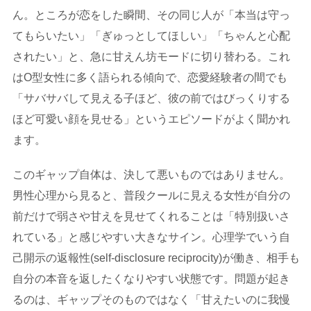
ん。ところが恋をした瞬間、その同じ人が「本当は守っ
てもらいたい」「ぎゅっとしてほしい」「ちゃんと心配
されたい」と、急に甘えん坊モードに切り替わる。これ
はO型女性に多く語られる傾向で、恋愛経験者の間でも
「サバサバして見える子ほど、彼の前ではびっくりする
ほど可愛い顔を見せる」というエピソードがよく聞かれ
ます。
このギャップ自体は、決して悪いものではありません。
男性心理から見ると、普段クールに見える女性が自分の
前だけで弱さや甘えを見せてくれることは「特別扱いさ
れている」と感じやすい大きなサイン。心理学でいう自
己開示の返報性(self-disclosure reciprocity)が働き、相手も
自分の本音を返したくなりやすい状態です。問題が起き
るのは、ギャップそのものではなく「甘えたいのに我慢