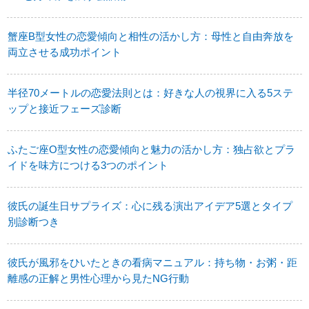
蟹座B型女性の恋愛傾向と相性の活かし方：母性と自由奔放を
両立させる成功ポイント
半径70メートルの恋愛法則とは：好きな人の視界に入る5ステ
ップと接近フェーズ診断
ふたご座O型女性の恋愛傾向と魅力の活かし方：独占欲とプラ
イドを味方につける3つのポイント
彼氏の誕生日サプライズ：心に残る演出アイデア5選とタイプ
別診断つき
彼氏が風邪をひいたときの看病マニュアル：持ち物・お粥・距
離感の正解と男性心理から見たNG行動