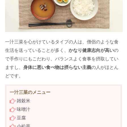
一汁三菜を心がけているタイプの人は、僧侶のような食
生活を送っていることが多く、
かなり健康志向が高い
の
で手作りにもこだわり、バランスよく食事を摂取してい
ますし、
身体に悪い食べ物は摂らない主義
の人がほとん
どです。
一汁三菜のメニュー
雑穀米
味噌汁
豆腐
小松菜