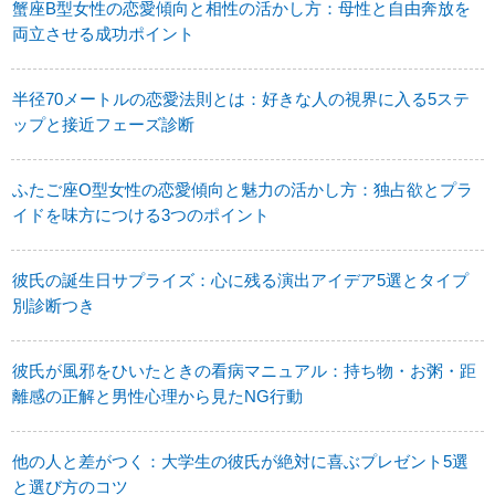
蟹座B型女性の恋愛傾向と相性の活かし方：母性と自由奔放を
両立させる成功ポイント
半径70メートルの恋愛法則とは：好きな人の視界に入る5ステ
ップと接近フェーズ診断
ふたご座O型女性の恋愛傾向と魅力の活かし方：独占欲とプラ
イドを味方につける3つのポイント
彼氏の誕生日サプライズ：心に残る演出アイデア5選とタイプ
別診断つき
彼氏が風邪をひいたときの看病マニュアル：持ち物・お粥・距
離感の正解と男性心理から見たNG行動
他の人と差がつく：大学生の彼氏が絶対に喜ぶプレゼント5選
と選び方のコツ