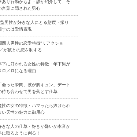
脈あり行動かもよ・誰か紹介して、そ
の言葉に隠された男心
B型男性が好きな人にとる態度・振り
回すのは愛情表現
関西人男性の恋愛特徴“リアクショ
ン”が彼との恋を制する！
年下に好かれる女性の特徴・年下男が
メロメロになる理由
「会った瞬間、彼が胸キュン」デート
の待ち合わせで男を落とす仕草
魔性の女の特徴・ハマったら抜けられ
ない天性の魅力に御用心
好きな人の仕草・好きか嫌いか本音が
手に取るように判る！