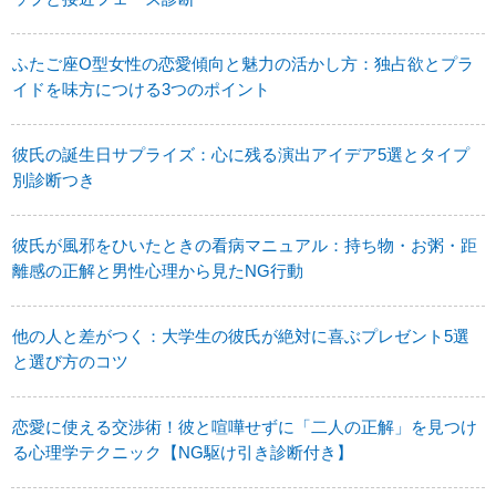
ふたご座O型女性の恋愛傾向と魅力の活かし方：独占欲とプラ
イドを味方につける3つのポイント
彼氏の誕生日サプライズ：心に残る演出アイデア5選とタイプ
別診断つき
彼氏が風邪をひいたときの看病マニュアル：持ち物・お粥・距
離感の正解と男性心理から見たNG行動
他の人と差がつく：大学生の彼氏が絶対に喜ぶプレゼント5選
と選び方のコツ
恋愛に使える交渉術！彼と喧嘩せずに「二人の正解」を見つけ
る心理学テクニック【NG駆け引き診断付き】