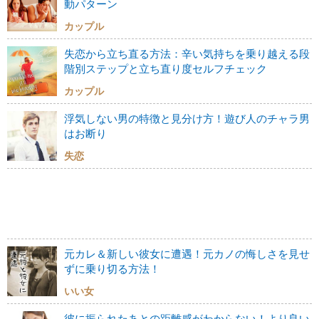
動パターン
カップル
失恋から立ち直る方法：辛い気持ちを乗り越える段
階別ステップと立ち直り度セルフチェック
カップル
浮気しない男の特徴と見分け方！遊び人のチャラ男
はお断り
失恋
元カレ＆新しい彼女に遭遇！元カノの悔しさを見せ
ずに乗り切る方法！
いい女
彼に振られたあとの距離感がわからない！より良い