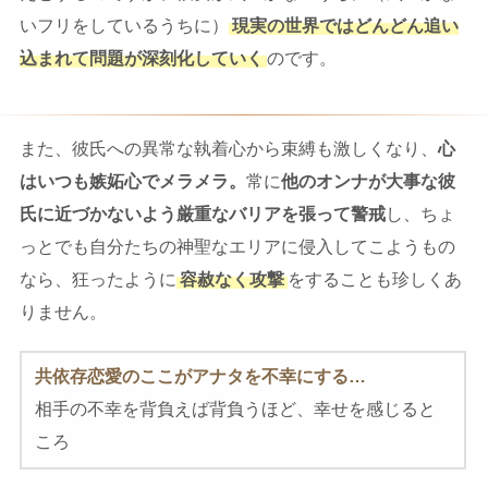
いフリをしているうちに）
現実の世界ではどんどん追い
込まれて問題が深刻化していく
のです。
また、彼氏への異常な執着心から束縛も激しくなり、
心
はいつも嫉妬心でメラメラ。
常に
他のオンナが大事な彼
氏に近づかないよう厳重なバリアを張って警戒
し、ちょ
っとでも自分たちの神聖なエリアに侵入してこようもの
なら、狂ったように
容赦なく攻撃
をすることも珍しくあ
りません。
共依存恋愛のここがアナタを不幸にする…
相手の不幸を背負えば背負うほど、幸せを感じると
ころ