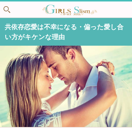
共依存恋愛は不幸になる・偏った愛し合
い方がキケンな理由