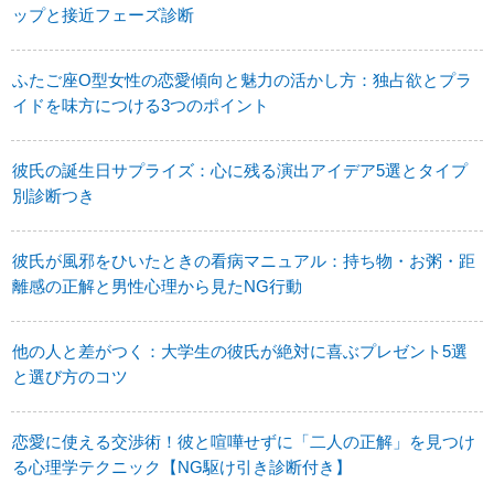
ップと接近フェーズ診断
ふたご座O型女性の恋愛傾向と魅力の活かし方：独占欲とプラ
イドを味方につける3つのポイント
彼氏の誕生日サプライズ：心に残る演出アイデア5選とタイプ
別診断つき
彼氏が風邪をひいたときの看病マニュアル：持ち物・お粥・距
離感の正解と男性心理から見たNG行動
他の人と差がつく：大学生の彼氏が絶対に喜ぶプレゼント5選
と選び方のコツ
恋愛に使える交渉術！彼と喧嘩せずに「二人の正解」を見つけ
る心理学テクニック【NG駆け引き診断付き】