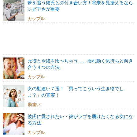
夢を追う彼氏との付き合い方！将来を見据えるなら
シビアさが重要
カップル
元彼と今彼を比べちゃう…。揺れ動く気持ちと向き
合う４つの方法
カップル
女の勘違い７選！「男ってこういう生き物でし
ょ？」の真実！
勘違い
彼氏に愛されたい・彼がラブを届けたくなる女にな
る方法
カップル