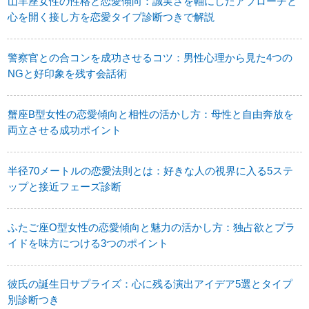
山羊座女性の性格と恋愛傾向：誠実さを軸にしたアプローチと
心を開く接し方を恋愛タイプ診断つきで解説
警察官との合コンを成功させるコツ：男性心理から見た4つの
NGと好印象を残す会話術
蟹座B型女性の恋愛傾向と相性の活かし方：母性と自由奔放を
両立させる成功ポイント
半径70メートルの恋愛法則とは：好きな人の視界に入る5ステ
ップと接近フェーズ診断
ふたご座O型女性の恋愛傾向と魅力の活かし方：独占欲とプラ
イドを味方につける3つのポイント
彼氏の誕生日サプライズ：心に残る演出アイデア5選とタイプ
別診断つき