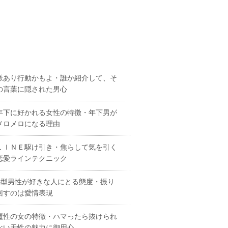
脈あり行動かもよ・誰か紹介して、そ
の言葉に隠された男心
年下に好かれる女性の特徴・年下男が
メロメロになる理由
ＬＩＮＥ駆け引き・焦らして気を引く
恋愛ラインテクニック
B型男性が好きな人にとる態度・振り
回すのは愛情表現
魔性の女の特徴・ハマったら抜けられ
ない天性の魅力に御用心