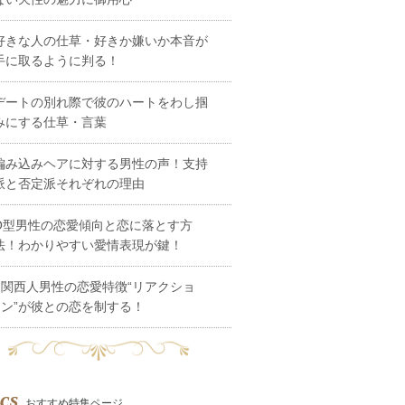
好きな人の仕草・好きか嫌いか本音が
手に取るように判る！
デートの別れ際で彼のハートをわし掴
みにする仕草・言葉
編み込みヘアに対する男性の声！支持
派と否定派それぞれの理由
O型男性の恋愛傾向と恋に落とす方
法！わかりやすい愛情表現が鍵！
関西人男性の恋愛特徴“リアクショ
ン”が彼との恋を制する！
cs
おすすめ特集ページ