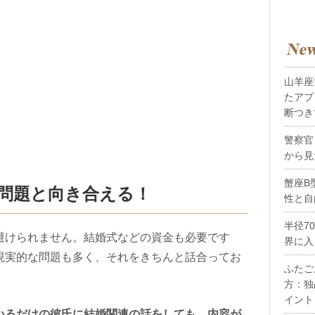
山羊座
たアプ
断つき
警察官
から見
蟹座B
の問題と向き合える！
性と自
半径7
避けられません。結婚式などの資金も必要です
界に入
現実的な問題も多く、それをきちんと話合ってお
ふたご
方：独
イント
いるだけの彼氏に結婚関連の話をしても、内容が