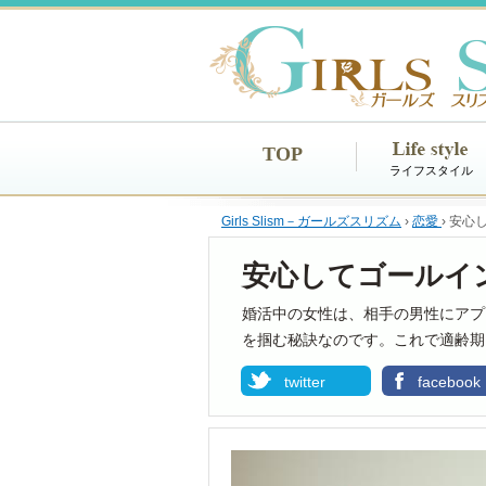
TOP
ライフスタイル
Girls Slism－ガールズスリズム
›
恋愛
›
安心
安心してゴールイ
婚活中の女性は、相手の男性にアプ
を掴む秘訣なのです。これで適齢期
twitter
facebook