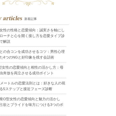
新着記事
女性の性格と恋愛傾向：誠実さを軸にし
ローチと心を開く接し方を恋愛タイプ診
で解説
との合コンを成功させるコツ：男性心理
た4つのNGと好印象を残す会話術
型女性の恋愛傾向と相性の活かし方：母
由奔放を両立させる成功ポイント
0メートルの恋愛法則とは：好きな人の視
る5ステップと接近フェーズ診断
座O型女性の恋愛傾向と魅力の活かし
占欲とプライドを味方につける3つのポ