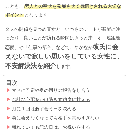
ことも、
恋人との幸せを発展させて長続きされる大切な
ポイント
となります。
２人の関係を見つめ直すと、いつものデートが新鮮に映
ったり、良いことが訪れる瞬間はきっと来ます「遠距離
彼氏に会
恋愛」や「仕事の都合」などで、なかなか
えないで寂しい思いをしている女性に、
不安解決法を紹介
します。
目次
マメに予定や身の回りの報告をし合う
余計な心配をかけ過ぎず適度に甘える
月に１回は必ず会う日を決める
急に会えなくなっても相手を責めすぎない
離れていても記念日は、お祝いをする