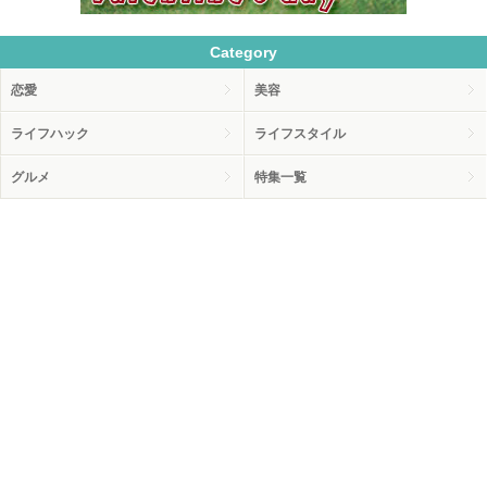
Category
恋愛
美容
ライフハック
ライフスタイル
グルメ
特集一覧