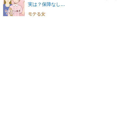
実は？保障なし…
モテる女