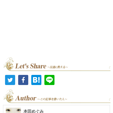
本田めぐみ