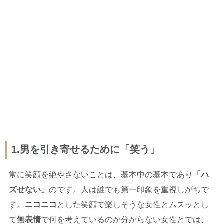
1.男を引き寄せるために「笑う」
常に笑顔を絶やさないことは、基本中の基本であり
「ハ
ズせない」
のです。人は誰でも第一印象を重視しがちで
す。
ニコニコ
とした笑顔で楽しそうな女性とムスッとし
て
無表情
で何を考えているのか分からない女性とでは、