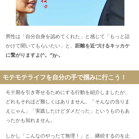
男性は「自分自身を認めてくれた」と感じて「もっと話
かけて聞いてもらいたい」と、
距離を近づけるキッカケ
に繋がりますよ
(^
。^)y-
。
モテモテライフを自分の手で掴みに行こう！
モテ期を引き寄せるためにする行動を紹介しましたが、
どれもそれほど難しくはありません。「そんなの当りま
えじゃん」「実践したけどダメだった」というものもあ
ったかも知れません。
しかし「こんなのやったて無理！」と、継続するのを止