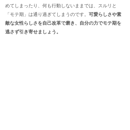
めてしまったり、何も行動しないままでは、スルリと
「モテ期」は通り過ぎてしまうのです。
可愛らしさや素
敵な女性らしさを自己改革で磨き、自分の力でモテ期を
逃さず引き寄せましょう。