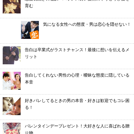
育む
気になる女性への態度・男は恋心を隠せない！
告白は卒業式がラストチャンス！最後に想いを伝えるメ
リット
告白してくれない男性の心理・曖昧な態度に隠している
本音
好きバレしてるときの男の本音・好きは歓迎でもコレ困
る！
バレンタインデープレゼント！大好きな人に喜ばれる贈
り物