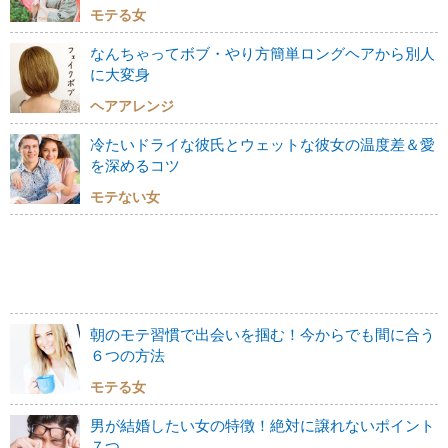
モテる女
なんちゃってボブ・やり方簡単ロングヘアから別人
に大変身
ヘアアレンジ
冷たいドライな彼氏とウェットな彼女の温度差＆愛
を深めるコツ
モテない女
朝のモテ習慣で出会いを掴む！今からでも間に合う
６つの方法
モテる女
男が結婚したい女の特徴！絶対に譲れないポイント
７つ