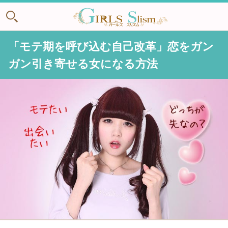
「モテ期を呼び込む自己改革」恋をガン
ガン引き寄せる女になる方法