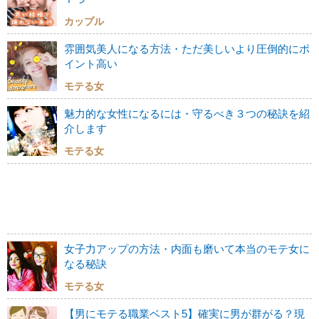
カップル
雰囲気美人になる方法・ただ美しいより圧倒的にポ
イント高い
モテる女
魅力的な女性になるには・守るべき３つの秘訣を紹
介します
モテる女
女子力アップの方法・内面も磨いて本当のモテ女に
なる秘訣
モテる女
【男にモテる職業ベスト5】確実に男が群がる？現