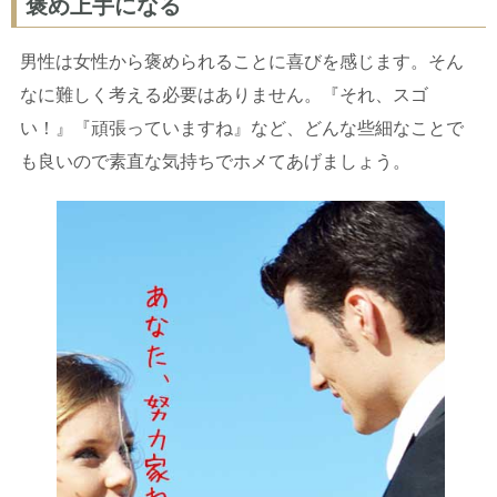
褒め上手になる
男性は女性から褒められることに喜びを感じます。そん
なに難しく考える必要はありません。『それ、スゴ
い！』『頑張っていますね』など、どんな些細なことで
も良いので素直な気持ちでホメてあげましょう。