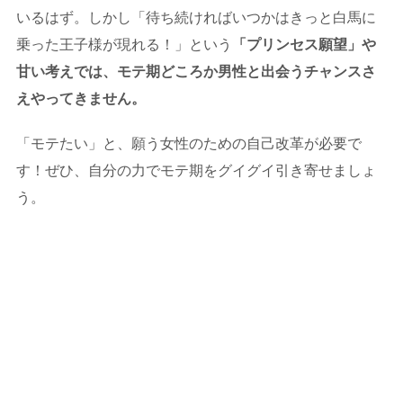
いるはず。しかし「待ち続ければいつかはきっと白馬に
乗った王子様が現れる！」という
「プリンセス願望」や
甘い考えでは、モテ期どころか男性と出会うチャンスさ
えやってきません。
「モテたい」と、願う女性のための自己改革が必要で
す！ぜひ、自分の力でモテ期をグイグイ引き寄せましょ
う。