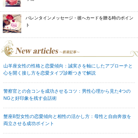
バレンタインメッセージ・彼へカードを贈る時のポイン
ト
山羊座女性の性格と恋愛傾向：誠実さを軸にしたアプローチと
心を開く接し方を恋愛タイプ診断つきで解説
警察官との合コンを成功させるコツ：男性心理から見た4つの
NGと好印象を残す会話術
蟹座B型女性の恋愛傾向と相性の活かし方：母性と自由奔放を
両立させる成功ポイント