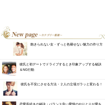
飽きられない女・ずっと色褪せない魅力の作り方
彼氏と初デートでドライブするとき印象アップする秘訣
＆NG行動
彼氏を不安にさせる方法・２人の立場ガラッと変わる！
恋愛長続きの秘訣・バランス良い愛情のやりとりが愛を