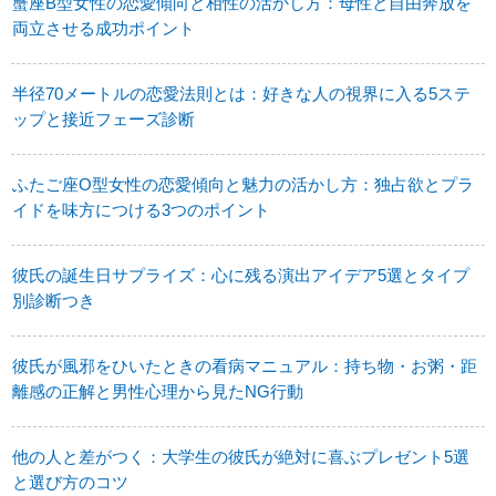
蟹座B型女性の恋愛傾向と相性の活かし方：母性と自由奔放を
両立させる成功ポイント
半径70メートルの恋愛法則とは：好きな人の視界に入る5ステ
ップと接近フェーズ診断
ふたご座O型女性の恋愛傾向と魅力の活かし方：独占欲とプラ
イドを味方につける3つのポイント
彼氏の誕生日サプライズ：心に残る演出アイデア5選とタイプ
別診断つき
彼氏が風邪をひいたときの看病マニュアル：持ち物・お粥・距
離感の正解と男性心理から見たNG行動
他の人と差がつく：大学生の彼氏が絶対に喜ぶプレゼント5選
と選び方のコツ