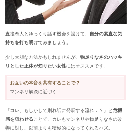
直接恋人とゆっくり話す機会を設けて、
自分の素直な気
持ちを打ち明けてみましょう。
少し大胆な方法かもしれませんが、
物足りなさのハッキ
リとした正体が知りたい女性
にはオススメです。
お互いの本音を共有することで？
マンネリ解決に近づく！
『コレ、もしかして別れ話に発展する流れ…？』と
危機
感を匂わせる
ことで、カレもマンネリや物足りなさの改
善に対し、以前よりも積極的になってくれるハズ。