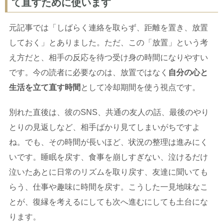
て直すために使います
元記事では「しばらく連絡を取らず、距離を置き、放置
しておく」とありました。ただ、この「放置」という考
え方だと、相手の反応を待つ受け身の時間になりやすい
です。今の読者に必要なのは、放置ではなく
自分の心と
生活を立て直す時間
として冷却期間を使う視点です。
別れた直後は、彼のSNS、共通の友人の話、最後のやり
とりの見返しなど、相手ばかり見てしまいがちですよ
ね。でも、その時間が長いほど、状況の整理は進みにく
いです。睡眠を戻す、食事を崩しすぎない、泣けるだけ
泣いたあとに日常のリズムを取り戻す、友達に聞いても
らう、仕事や趣味に時間を戻す。こうした一見地味なこ
とが、復縁を考えるにしても次へ進むにしても土台にな
ります。