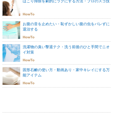
ほこり掃除を劇的にラクにする方法・プロのスゴ技
HowTo
お腹の音を止めたい・恥ずかしい腹の虫をバレずに
退治する
HowTo
洗濯物の臭い撃退テク・洗う前後のひと手間でニオ
イ対策
HowTo
固形石鹸の使い方・動画あり・家中キレイにする万
能アイテム
HowTo