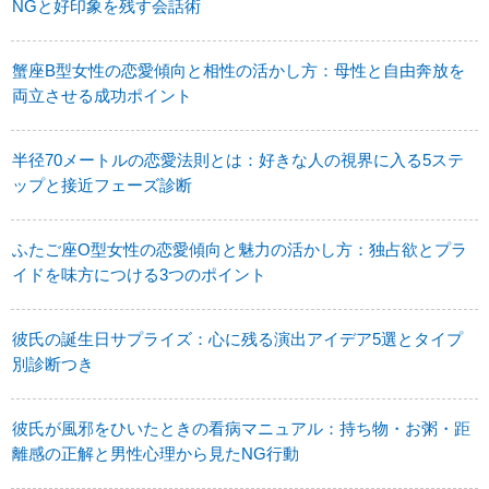
NGと好印象を残す会話術
蟹座B型女性の恋愛傾向と相性の活かし方：母性と自由奔放を
両立させる成功ポイント
半径70メートルの恋愛法則とは：好きな人の視界に入る5ステ
ップと接近フェーズ診断
ふたご座O型女性の恋愛傾向と魅力の活かし方：独占欲とプラ
イドを味方につける3つのポイント
彼氏の誕生日サプライズ：心に残る演出アイデア5選とタイプ
別診断つき
彼氏が風邪をひいたときの看病マニュアル：持ち物・お粥・距
離感の正解と男性心理から見たNG行動